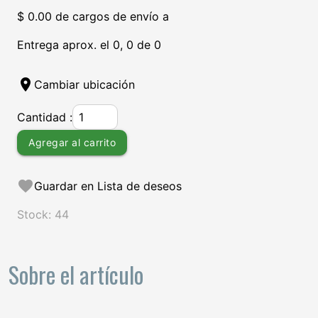
$ 0.00 de cargos de envío a
Entrega aprox. el 0, 0 de 0
location_on
Cambiar ubicación
Cantidad :
Agregar al carrito
favorite
Guardar en Lista de deseos
Stock: 44
Sobre el artículo