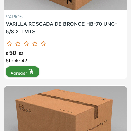
VARIOS
VARILLA ROSCADA DE BRONCE HB-70 UNC-
5/8 X 1 MTS
star_border
star_border
star_border
star_border
star_border
50
$
.53
Stock: 42
add_shopping_cart
Agregar