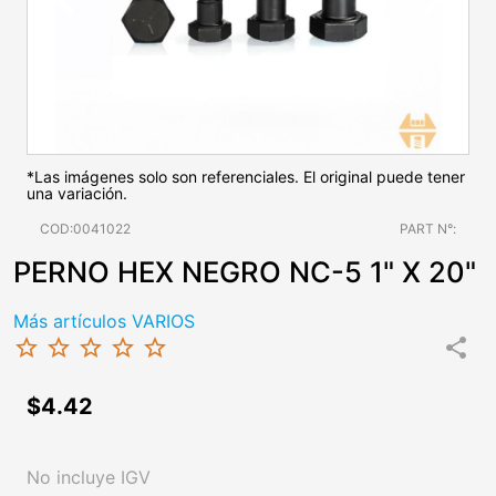
*Las imágenes solo son referenciales. El original puede tener
una variación.
COD:0041022
PART N°:
PERNO HEX NEGRO NC-5 1" X 20"
Más artículos VARIOS
star_border
star_border
star_border
star_border
star_border
share
$4.42
No incluye IGV