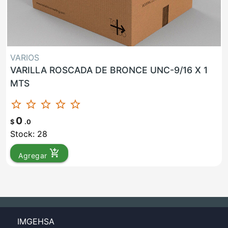
VARIOS
VARILLA ROSCADA DE BRONCE UNC-9/16 X 1
MTS
star_border
star_border
star_border
star_border
star_border
0
$
.0
Stock: 28
add_shopping_cart
Agregar
IMGEHSA