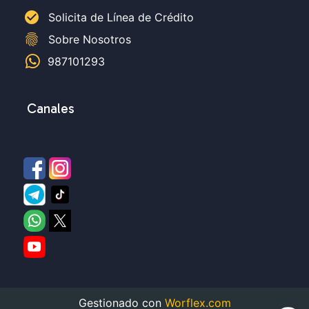
check_circle
Solicita de Línea de Crédito
fingerprint
Sobre Nosotros
987101293
Canales
Gestionado con
Worflex.com