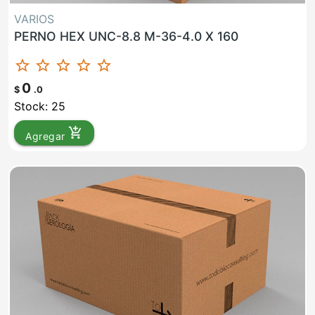
VARIOS
PERNO HEX UNC-8.8 M-36-4.0 X 160
star_border
star_border
star_border
star_border
star_border
0
$
.0
Stock: 25
add_shopping_cart
Agregar