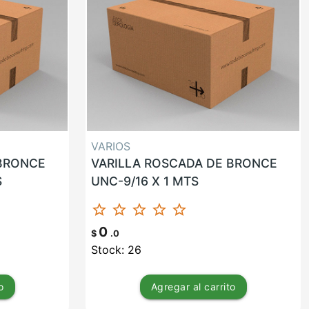
VARIOS
 BRONCE
VARILLA ROSCADA DE BRONCE
S
UNC-9/16 X 1 MTS
star_border
star_border
star_border
star_border
star_border
0
$
.0
Stock: 26
o
Agregar
al carrito