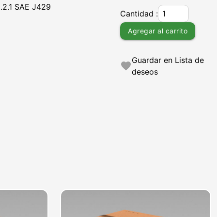
2.1 SAE J429
Cantidad :
Agregar al carrito
Guardar en Lista de
favorite
deseos