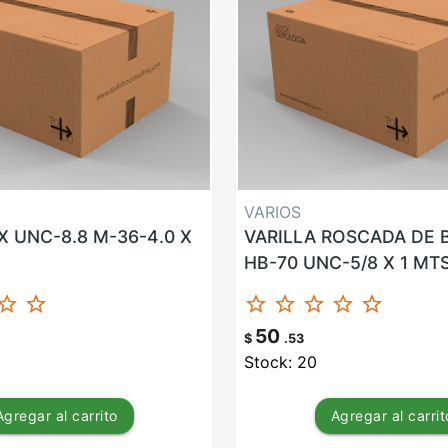
VARIOS
 UNC-8.8 M-36-4.0 X
VARILLA ROSCADA DE
HB-70 UNC-5/8 X 1 MT
ar_border
star_border
star_border
star_border
star_border
star_border
star_border
50
$
.53
Stock: 20
Agregar
al carrito
Agregar
al carrit