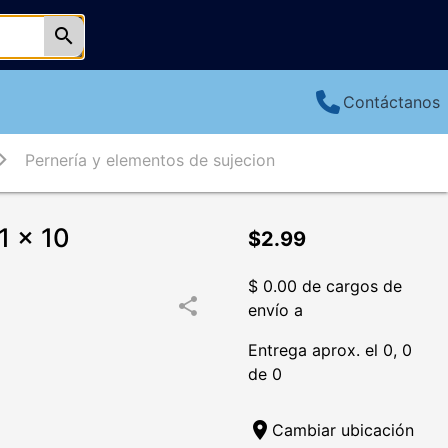
search
Contáctanos
Pernería y elementos de sujecion
 x 10
$2.99
$ 0.00 de cargos de
share
envío a
Entrega aprox. el 0, 0
de 0
location_on
Cambiar ubicación