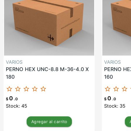
VARIOS
VARIOS
PERNO HEX UNC-8.8 M-36-4.0 X
PERNO HEX
180
160
star_border
star_border
star_border
star_border
star_border
star_border
star_border
star_border
st
0
0
$
.0
$
.0
Stock: 45
Stock: 35
Agregar
al carrito