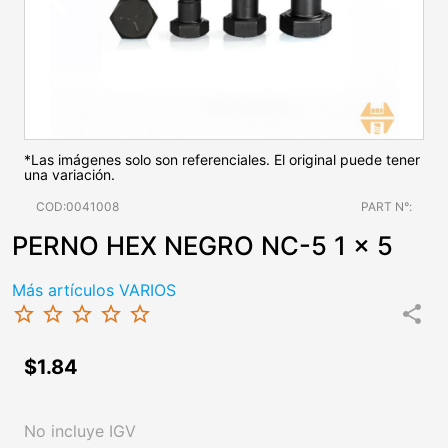
*Las imágenes solo son referenciales. El original puede tener
una variación.
COD:0041008
PART N°:
PERNO HEX NEGRO NC-5 1 x 5
Más artículos VARIOS
star_border
star_border
star_border
star_border
star_border
share
$1.84
No incluye IGV