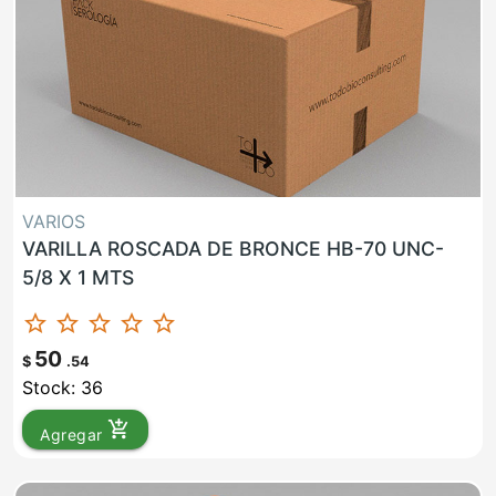
VARIOS
VARILLA ROSCADA DE BRONCE HB-70 UNC-
5/8 X 1 MTS
star_border
star_border
star_border
star_border
star_border
50
$
.54
Stock: 36
add_shopping_cart
Agregar