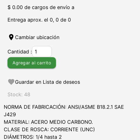
$ 0.00 de cargos de envío a
Entrega aprox. el 0, 0 de 0
location_on
Cambiar ubicación
Cantidad :
Agregar al carrito
favorite
Guardar en Lista de deseos
Stock: 48
NORMA DE FABRICACIÓN: ANSI/ASME B18.2.1 SAE
J429
MATERIAL: ACERO MEDIO CARBONO.
CLASE DE ROSCA: CORRIENTE (UNC)
DIÁMETROS: 1/4 hasta 2