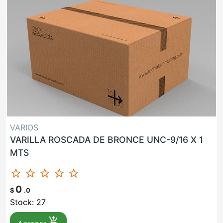
VARIOS
VARILLA ROSCADA DE BRONCE UNC-9/16 X 1
MTS
star_border
star_border
star_border
star_border
star_border
0
$
.0
Stock: 27
add_shopping_cart