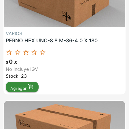
VARIOS
PERNO HEX UNC-8.8 M-36-4.0 X 180
star_border
star_border
star_border
star_border
star_border
0
$
.0
No incluye IGV
Stock: 23
add_shopping_cart
Agregar