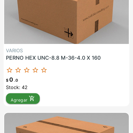
VARIOS
PERNO HEX UNC-8.8 M-36-4.0 X 160
star_border
star_border
star_border
star_border
star_border
0
$
.0
Stock: 42
add_shopping_cart
Agregar