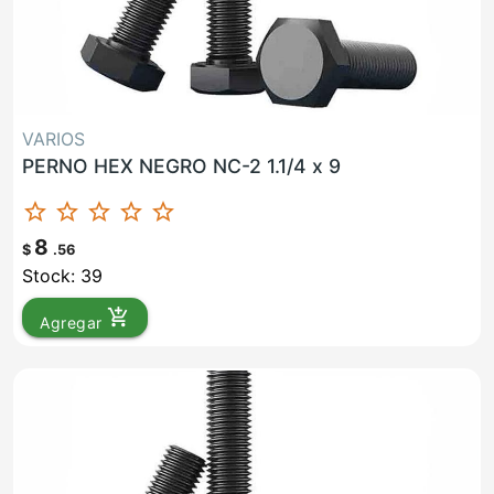
VARIOS
PERNO HEX NEGRO NC-2 1.1/4 x 9
star_border
star_border
star_border
star_border
star_border
8
$
.56
Stock: 39
add_shopping_cart
Agregar