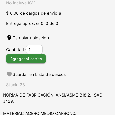
No incluye IGV
$ 0.00 de cargos de envío a
Entrega aprox. el 0, 0 de 0
location_on
Cambiar ubicación
Cantidad :
Agregar al carrito
favorite
Guardar en Lista de deseos
Stock: 23
NORMA DE FABRICACIÓN: ANSI/ASME B18.2.1 SAE
J429.
MATERIAL: ACERO MEDIO CARBONO.