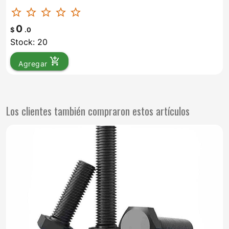
star_border
star_border
star_border
star_border
star_border
0
$
.0
Stock: 20
add_shopping_cart
Agregar
Los clientes también compraron estos artículos