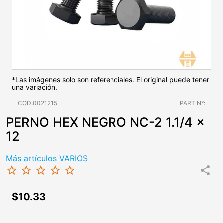
*Las imágenes solo son referenciales. El original puede tener
una variación.
COD:0021215
PART N°:
PERNO HEX NEGRO NC-2 1.1/4 x
12
Más artículos VARIOS
star_border
star_border
star_border
star_border
star_border
share
$10.33