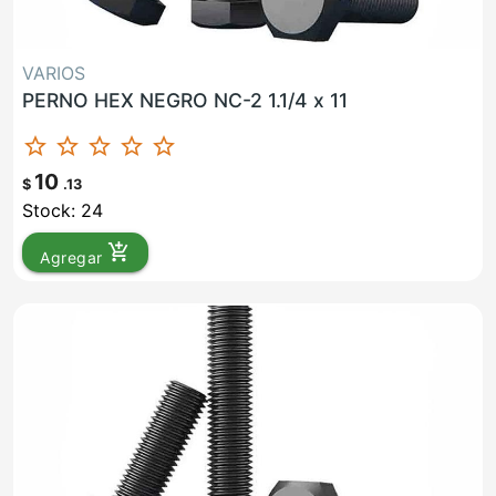
VARIOS
PERNO HEX NEGRO NC-2 1.1/4 x 11
star_border
star_border
star_border
star_border
star_border
10
$
.13
Stock: 24
add_shopping_cart
Agregar