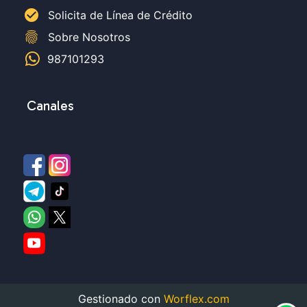
check_circle
Solicita de Línea de Crédito
fingerprint
Sobre Nosotros
987101293
Canales
Gestionado con
Worflex.com