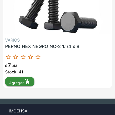
VARIOS
PERNO HEX NEGRO NC-2 1.1/4 x 8
star_border
star_border
star_border
star_border
star_border
7
$
.43
Stock: 41
add_shopping_cart
Agregar
IMGEHSA