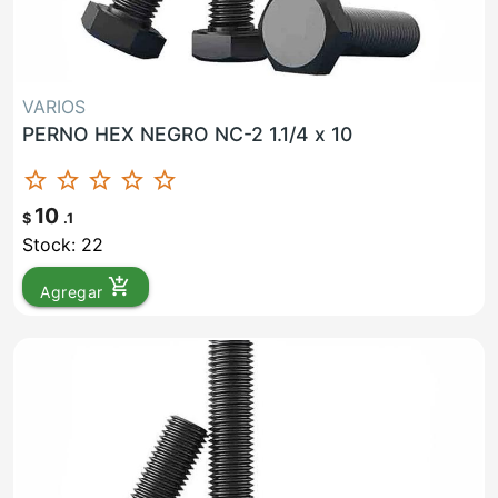
VARIOS
PERNO HEX NEGRO NC-2 1.1/4 x 10
star_border
star_border
star_border
star_border
star_border
10
$
.1
Stock: 22
add_shopping_cart
Agregar