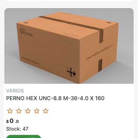
VARIOS
PERNO HEX UNC-8.8 M-36-4.0 X 160
star_border
star_border
star_border
star_border
star_border
0
$
.0
Stock: 47