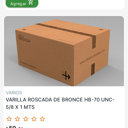
add_shopping_cart
Agregar
VARIOS
VARILLA ROSCADA DE BRONCE HB-70 UNC-
5/8 X 1 MTS
star_border
star_border
star_border
star_border
star_border