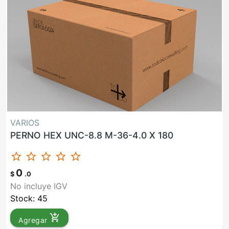
VARIOS
PERNO HEX UNC-8.8 M-36-4.0 X 180
star_border
star_border
star_border
star_border
star_border
0
$
.0
No incluye IGV
Stock: 45
add_shopping_cart
Agregar