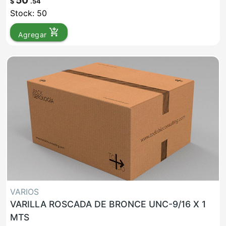
50
$
.54
Stock: 50
add_shopping_cart
Agregar
VARIOS
VARILLA ROSCADA DE BRONCE UNC-9/16 X 1
MTS