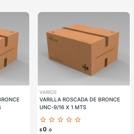
VARIOS
 BRONCE
VARILLA ROSCADA DE BRONCE
S
UNC-9/16 X 1 MTS
star_border
star_border
star_border
star_border
star_border
0
$
.0