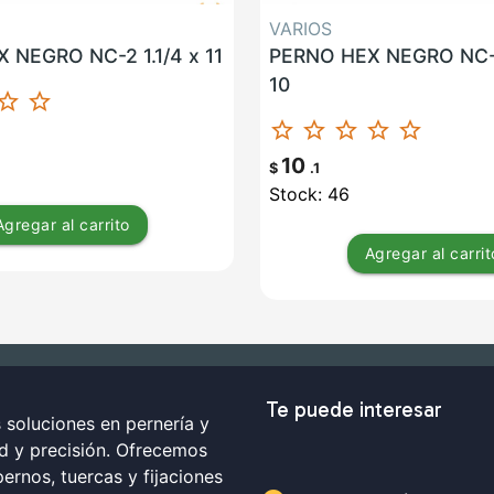
VARIOS
 NEGRO NC-2 1.1/4 x 11
PERNO HEX NEGRO NC-2
10
ar_border
star_border
star_border
star_border
star_border
star_border
star_border
10
$
.1
Stock: 46
Agregar
al carrito
Agregar
al carrit
Te puede interesar
soluciones en pernería y
ad y precisión. Ofrecemos
ernos, tuercas y fijaciones