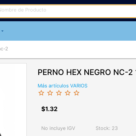
arrow_drop_down
nc-2
PERNO HEX NEGRO NC-2 1.
Más artículos VARIOS
star_border
star_border
star_border
star_border
star_border
$1.32
chevron_right
No incluye IGV
Stock: 23