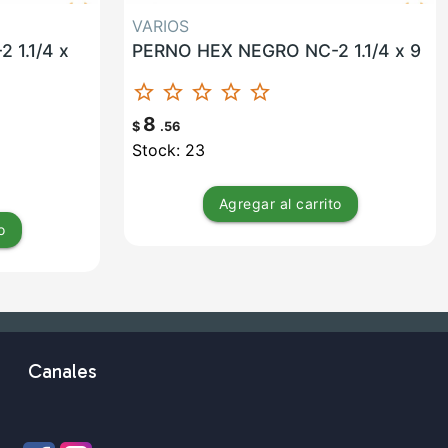
VARIOS
 1.1/4 x
PERNO HEX NEGRO NC-2 1.1/4 x 9
star_border
star_border
star_border
star_border
star_border
8
$
.56
Stock: 23
Agregar
al carrito
o
Canales