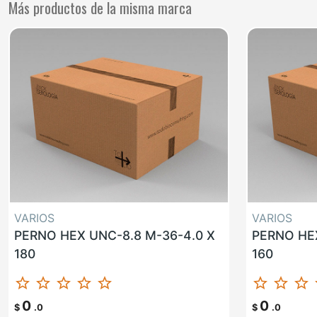
Más productos de la misma marca
VARIOS
VARIOS
PERNO HEX UNC-8.8 M-36-4.0 X
PERNO HEX
180
160
star_border
star_border
star_border
star_border
star_border
star_border
star_border
star_border
st
0
0
$
.0
$
.0