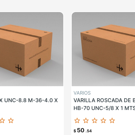
VARIOS
 UNC-8.8 M-36-4.0 X
VARILLA ROSCADA DE
HB-70 UNC-5/8 X 1 MT
ar_border
star_border
star_border
star_border
star_border
star_border
star_border
50
$
.54