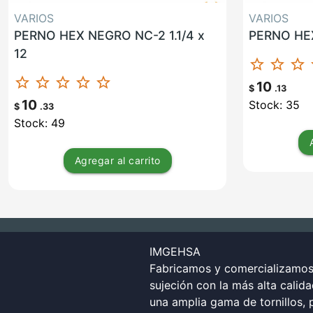
VARIOS
VARIOS
PERNO HEX NEGRO NC-2 1.1/4 x
PERNO HEX
12
star_border
star_border
star_border
st
star_border
star_border
star_border
star_border
star_border
10
$
.13
10
Stock: 35
$
.33
Stock: 49
Agregar
al carrito
IMGEHSA
Fabricamos y comercializamos 
sujeción con la más alta calid
una amplia gama de tornillos, p