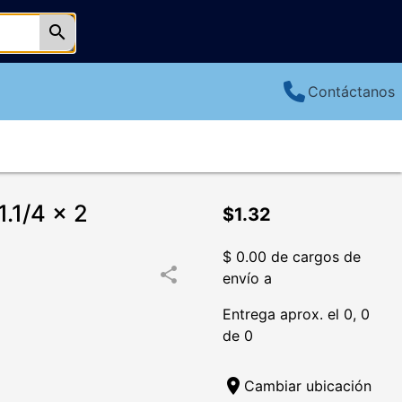
search
Contáctanos
1/4 x 2
$1.32
$ 0.00 de cargos de
share
envío a
Entrega aprox. el 0, 0
de 0
location_on
Cambiar ubicación