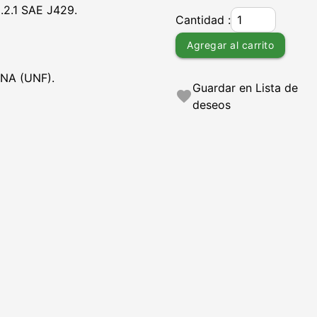
2.1 SAE J429.
Cantidad :
Agregar al carrito
NA (UNF).
Guardar en Lista de
favorite
deseos