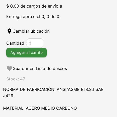
$ 0.00 de cargos de envío a
Entrega aprox. el 0, 0 de 0
location_on
Cambiar ubicación
Cantidad :
Agregar al carrito
favorite
Guardar en Lista de deseos
Stock: 47
NORMA DE FABRICACIÓN: ANSI/ASME B18.2.1 SAE
J429.
MATERIAL: ACERO MEDIO CARBONO.