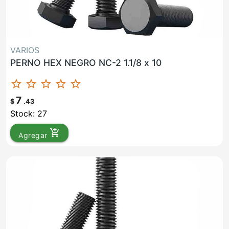
VARIOS
PERNO HEX NEGRO NC-2 1.1/8 x 10
star_border
star_border
star_border
star_border
star_border
7
$
.43
Stock: 27
add_shopping_cart
Agregar