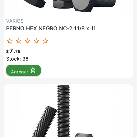
VARIOS
PERNO HEX NEGRO NC-2 1.1/8 x 11
star_border
star_border
star_border
star_border
star_border
7
$
.75
Stock: 36
add_shopping_cart
Agregar