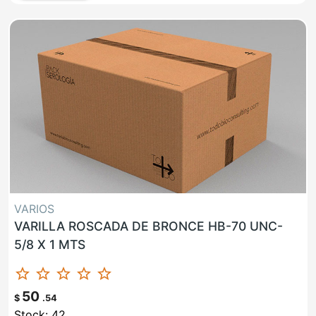
VARIOS
VARILLA ROSCADA DE BRONCE HB-70 UNC-
5/8 X 1 MTS
star_border
star_border
star_border
star_border
star_border
50
$
.54
Stock: 42