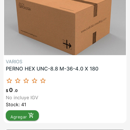
VARIOS
PERNO HEX UNC-8.8 M-36-4.0 X 180
star_border
star_border
star_border
star_border
star_border
0
$
.0
No incluye IGV
Stock: 41
add_shopping_cart
Agregar