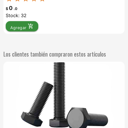
0
$
.0
Stock: 32
add_shopping_cart
Agregar
Los clientes también compraron estos artículos