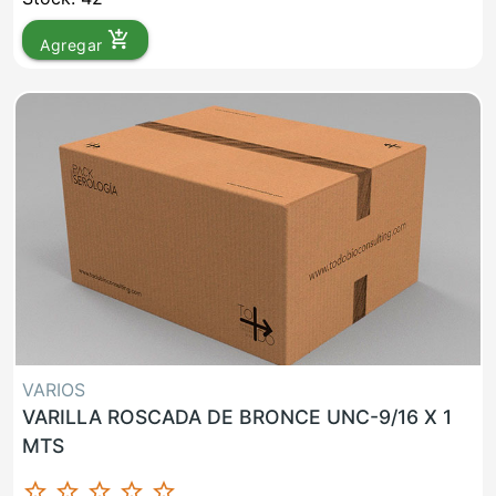
add_shopping_cart
Agregar
VARIOS
VARILLA ROSCADA DE BRONCE UNC-9/16 X 1
MTS
star_border
star_border
star_border
star_border
star_border