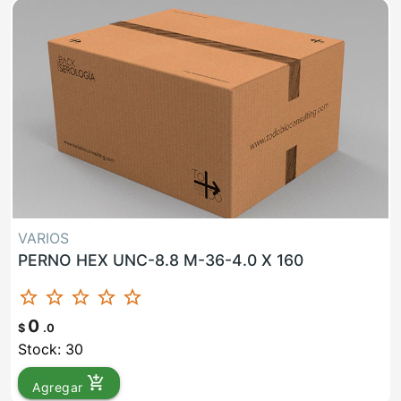
VARIOS
PERNO HEX UNC-8.8 M-36-4.0 X 160
star_border
star_border
star_border
star_border
star_border
0
$
.0
Stock: 30
add_shopping_cart
Agregar