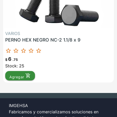
VARIOS
PERNO HEX NEGRO NC-2 1.1/8 x 9
star_border
star_border
star_border
star_border
star_border
6
$
.75
Stock: 25
add_shopping_cart
Agregar
IMGEHSA
Fabricamos y comercializamos soluciones en