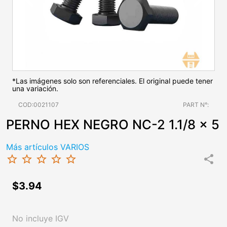
*Las imágenes solo son referenciales. El original puede tener
una variación.
COD:0021107
PART N°:
PERNO HEX NEGRO NC-2 1.1/8 x 5
Más artículos VARIOS
star_border
star_border
star_border
star_border
star_border
share
$3.94
No incluye IGV