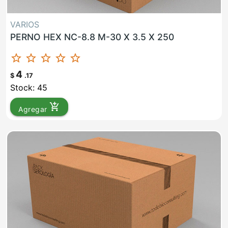
VARIOS
PERNO HEX NC-8.8 M-30 X 3.5 X 250
star_border
star_border
star_border
star_border
star_border
4
$
.17
Stock: 45
add_shopping_cart
Agregar