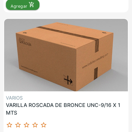
add_shopping_cart
Agregar
VARIOS
VARILLA ROSCADA DE BRONCE UNC-9/16 X 1
MTS
star_border
star_border
star_border
star_border
star_border