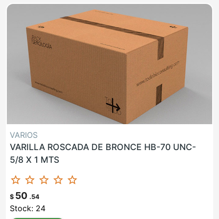
VARIOS
VARILLA ROSCADA DE BRONCE HB-70 UNC-
5/8 X 1 MTS
star_border
star_border
star_border
star_border
star_border
50
$
.54
Stock: 24