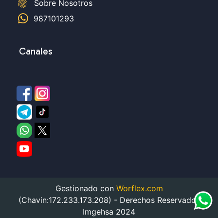
fingerprint
Sobre Nosotros
987101293
Canales
Gestionado con
Worflex.com
(Chavin:172.233.173.208) - Derechos Reservados
Imgehsa 2024