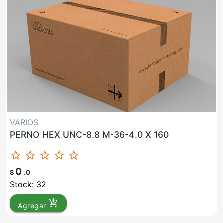
VARIOS
PERNO HEX UNC-8.8 M-36-4.0 X 160
star_border
star_border
star_border
star_border
star_border
0
$
.0
Stock: 32
add_shopping_cart
Agregar