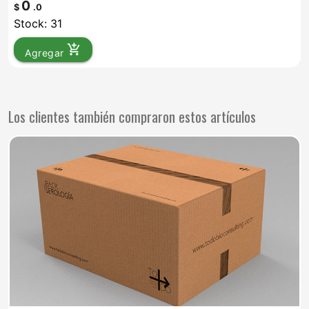
0
$
.0
Stock: 31
add_shopping_cart
Agregar
Los clientes también compraron estos artículos