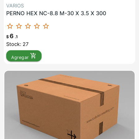
VARIOS
PERNO HEX NC-8.8 M-30 X 3.5 X 300
star_border
star_border
star_border
star_border
star_border
6
$
.1
Stock: 27
add_shopping_cart
Agregar