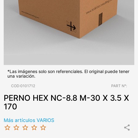
*Las imágenes solo son referenciales. El original puede tener
una variación.
COD:0101712
PART N°:
PERNO HEX NC-8.8 M-30 X 3.5 X
170
Más artículos VARIOS
star_border
star_border
star_border
star_border
star_border
share