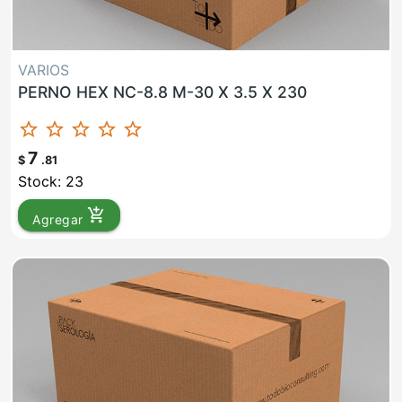
VARIOS
PERNO HEX NC-8.8 M-30 X 3.5 X 230
star_border
star_border
star_border
star_border
star_border
7
$
.81
Stock: 23
add_shopping_cart
Agregar