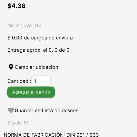
$4.38
No incluye IGV
$ 0.00 de cargos de envío a
Entrega aprox. el 0, 0 de 0
location_on
Cambiar ubicación
Cantidad :
Agregar al carrito
favorite
Guardar en Lista de deseos
Stock: 50
NORMA DE FABRICACIÓN: DIN 931 / 933