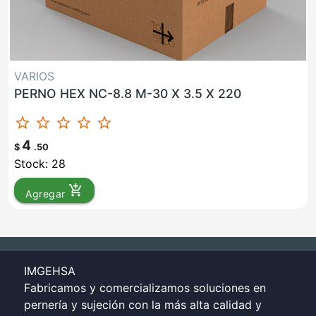
VARIOS
PERNO HEX NC-8.8 M-30 X 3.5 X 220
star_border
star_border
star_border
star_border
star_border
4
$
.50
Stock: 28
add_shopping_cart
Agregar
IMGEHSA
Fabricamos y comercializamos soluciones en
pernería y sujeción con la más alta calidad y