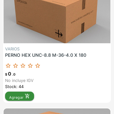
VARIOS
PERNO HEX UNC-8.8 M-36-4.0 X 180
star_border
star_border
star_border
star_border
star_border
0
$
.0
No incluye IGV
Stock: 44
add_shopping_cart
Agregar