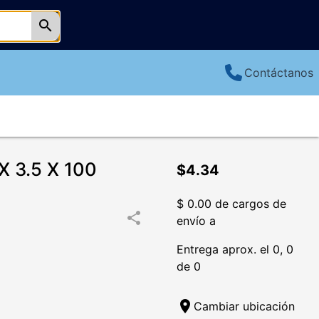
search
Contáctanos
 3.5 X 100
$4.34
$ 0.00 de cargos de
share
envío a
Entrega aprox. el 0, 0
de 0
location_on
Cambiar ubicación