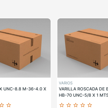
VARIOS
 UNC-8.8 M-36-4.0 X
VARILLA ROSCADA DE
HB-70 UNC-5/8 X 1 MT
ar_border
star_border
star_border
star_border
star_border
star_border
star_border