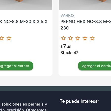
VARIOS
 NC-8.8 M-30 X 3.5 X
PERNO HEX NC-8.8 M-3
230
ar_border
star_border
star_border
star_border
star_border
star_border
star_border
7
$
.81
Stock: 42
Agregar
al carrito
Agregar
al carrit
Te puede interesar
soluciones en pernería y
ad y precisión. Ofrecemos