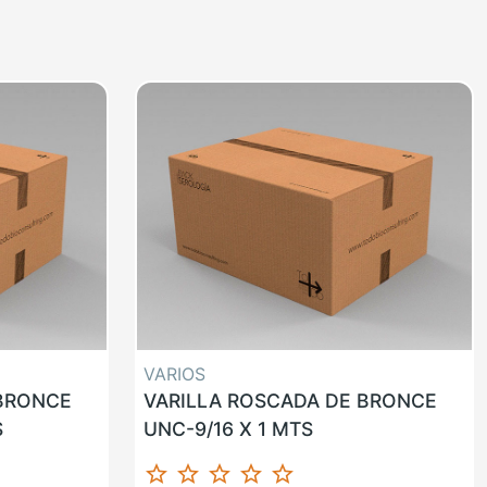
VARIOS
 BRONCE
VARILLA ROSCADA DE BRONCE
S
UNC-9/16 X 1 MTS
star_border
star_border
star_border
star_border
star_border