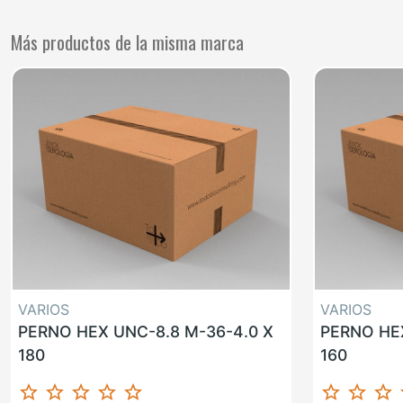
Más productos de la misma marca
VARIOS
VARIOS
PERNO HEX UNC-8.8 M-36-4.0 X
PERNO HEX
180
160
star_border
star_border
star_border
star_border
star_border
star_border
star_border
star_border
st