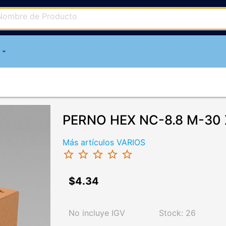
arrow_drop_down
PERNO HEX NC-8.8 M-30 X
Más artículos VARIOS
star_border
star_border
star_border
star_border
star_border
$4.34
No incluye IGV
Stock: 26