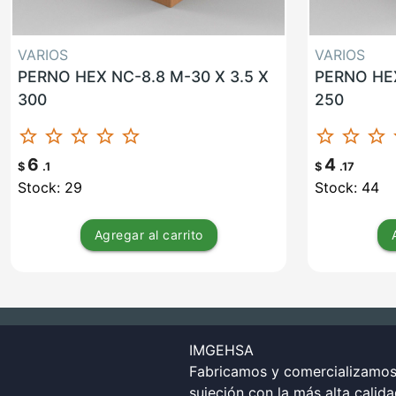
VARIOS
VARIOS
PERNO HEX NC-8.8 M-30 X 3.5 X
PERNO HEX
300
250
star_border
star_border
star_border
star_border
star_border
star_border
star_border
star_border
st
6
4
$
.1
$
.17
Stock: 29
Stock: 44
Agregar
al carrito
IMGEHSA
Fabricamos y comercializamos 
sujeción con la más alta calid