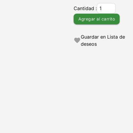
Cantidad :
Agregar al carrito
Guardar en Lista de
favorite
deseos