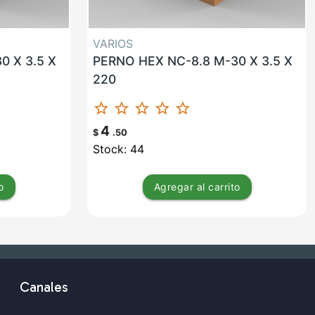
VARIOS
0 X 3.5 X
PERNO HEX NC-8.8 M-30 X 3.5 X
220
star_border
star_border
star_border
star_border
star_border
4
$
.50
Stock: 44
o
Agregar
al carrito
Canales