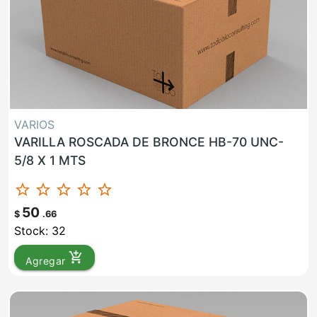
VARIOS
VARILLA ROSCADA DE BRONCE HB-70 UNC-
5/8 X 1 MTS
star_border
star_border
star_border
star_border
star_border
50
$
.66
Stock: 32
add_shopping_cart
Agregar