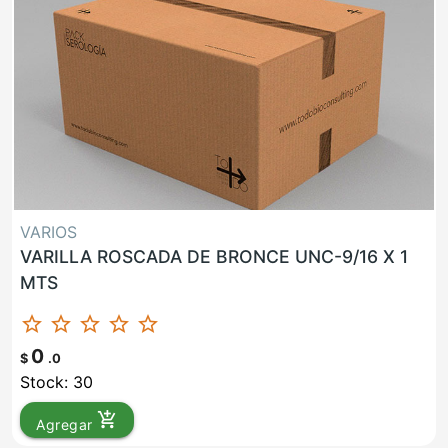
VARIOS
VARILLA ROSCADA DE BRONCE UNC-9/16 X 1
MTS
star_border
star_border
star_border
star_border
star_border
0
$
.0
Stock: 30
add_shopping_cart
Agregar