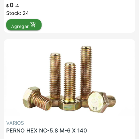
0
$
.4
Stock: 24
add_shopping_cart
Agregar
VARIOS
PERNO HEX NC-5.8 M-6 X 140