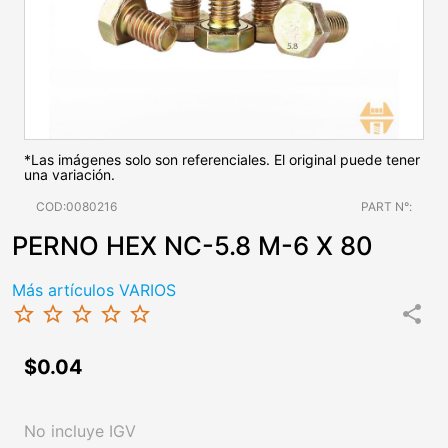
*Las imágenes solo son referenciales. El original puede tener
una variación.
COD:0080216
PART N°:
PERNO HEX NC-5.8 M-6 X 80
Más artículos VARIOS
star_border
star_border
star_border
star_border
star_border
share
$0.04
No incluye IGV