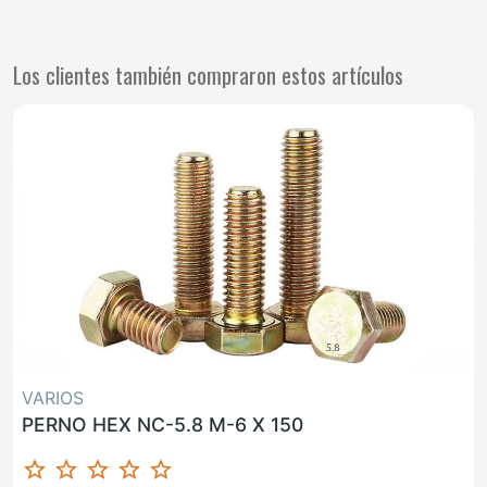
Los clientes también compraron estos artículos
VARIOS
PERNO HEX NC-5.8 M-6 X 150
star_border
star_border
star_border
star_border
star_border