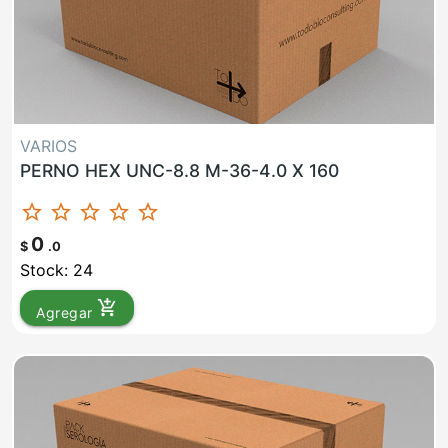
VARIOS
PERNO HEX UNC-8.8 M-36-4.0 X 160
star_border
star_border
star_border
star_border
star_border
0
$
.0
Stock: 24
add_shopping_cart
Agregar