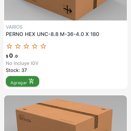
VARIOS
PERNO HEX UNC-8.8 M-36-4.0 X 180
star_border
star_border
star_border
star_border
star_border
0
$
.0
No incluye IGV
Stock: 37
add_shopping_cart
Agregar