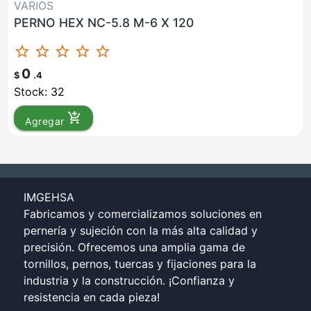
VARIOS
PERNO HEX NC-5.8 M-6 X 120
star_border
star_border
star_border
star_border
star_border
0
$
.4
Stock: 32
add_shopping_cart
Agregar
IMGEHSA
Fabricamos y comercializamos soluciones en
pernería y sujeción con la más alta calidad y
precisión. Ofrecemos una amplia gama de
tornillos, pernos, tuercas y fijaciones para la
industria y la construcción. ¡Confianza y
resistencia en cada pieza!