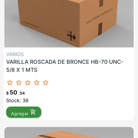
VARIOS
VARILLA ROSCADA DE BRONCE HB-70 UNC-
5/8 X 1 MTS
star_border
star_border
star_border
star_border
star_border
50
$
.54
Stock: 36
add_shopping_cart
Agregar