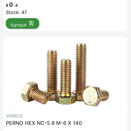
0
$
.4
Stock: 47
add_shopping_cart
Agregar
VARIOS
PERNO HEX NC-5.8 M-6 X 140