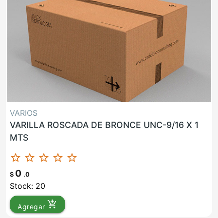
VARIOS
VARILLA ROSCADA DE BRONCE UNC-9/16 X 1
MTS
star_border
star_border
star_border
star_border
star_border
0
$
.0
Stock: 20
add_shopping_cart
Agregar