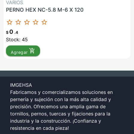
VARIOS
PERNO HEX NC-5.8 M-6 X 120
star_border
star_border
star_border
star_border
star_border
0
$
.4
Stock: 45
add_shopping_cart
Agregar
IMGEHSA
Fabricamos y comercializamos soluciones en
pernería y sujeción con la más alta calidad y
precisión. Ofrecemos una amplia gama de
tornillos, pernos, tuercas y fijaciones para la
industria y la construcción. ¡Confianza y
resistencia en cada pieza!