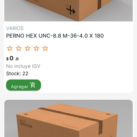
VARIOS
PERNO HEX UNC-8.8 M-36-4.0 X 180
star_border
star_border
star_border
star_border
star_border
0
$
.0
No incluye IGV
Stock: 22
add_shopping_cart
Agregar