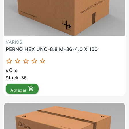
VARIOS
PERNO HEX UNC-8.8 M-36-4.0 X 160
star_border
star_border
star_border
star_border
star_border
0
$
.0
Stock: 36
add_shopping_cart
Agregar