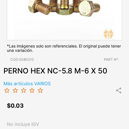
*Las imágenes solo son referenciales. El original puede tener
una variación.
COD:0080210
PART N°:
PERNO HEX NC-5.8 M-6 X 50
Más artículos VARIOS
star_border
star_border
star_border
star_border
star_border
share
$0.03
No incluye IGV