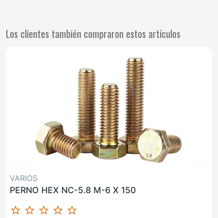
Los clientes también compraron estos artículos
VARIOS
PERNO HEX NC-5.8 M-6 X 150
star_border
star_border
star_border
star_border
star_border