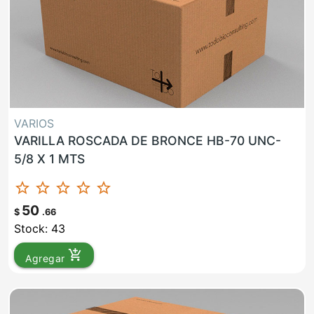
VARIOS
VARILLA ROSCADA DE BRONCE HB-70 UNC-
5/8 X 1 MTS
star_border
star_border
star_border
star_border
star_border
50
$
.66
Stock: 43
add_shopping_cart
Agregar