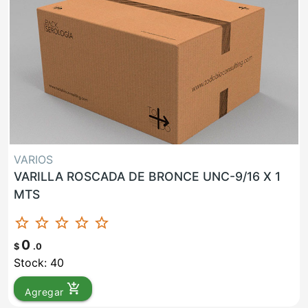
VARIOS
VARILLA ROSCADA DE BRONCE UNC-9/16 X 1
MTS
star_border
star_border
star_border
star_border
star_border
0
$
.0
Stock: 40
add_shopping_cart
Agregar