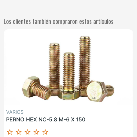
Los clientes también compraron estos artículos
VARIOS
PERNO HEX NC-5.8 M-6 X 150
star_border
star_border
star_border
star_border
star_border