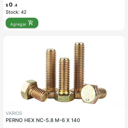
0
$
.4
Stock: 42
add_shopping_cart
Agregar
VARIOS
PERNO HEX NC-5.8 M-6 X 140