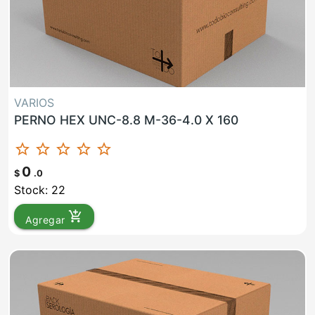
VARIOS
PERNO HEX UNC-8.8 M-36-4.0 X 160
star_border
star_border
star_border
star_border
star_border
0
$
.0
Stock: 22
add_shopping_cart
Agregar