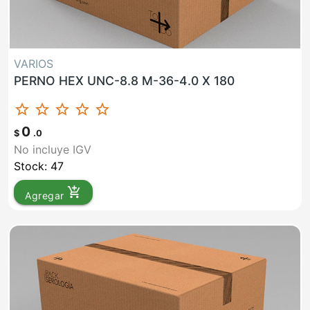
VARIOS
PERNO HEX UNC-8.8 M-36-4.0 X 180
star_border
star_border
star_border
star_border
star_border
0
$
.0
No incluye IGV
Stock: 47
add_shopping_cart
Agregar