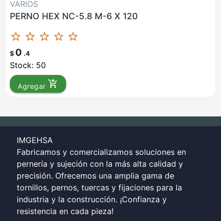
VARIOS
PERNO HEX NC-5.8 M-6 X 120
star_border
star_border
star_border
star_border
star_border
0
$
.4
Stock: 50
add_shopping_cart
Agregar
IMGEHSA
Fabricamos y comercializamos soluciones en
pernería y sujeción con la más alta calidad y
precisión. Ofrecemos una amplia gama de
tornillos, pernos, tuercas y fijaciones para la
industria y la construcción. ¡Confianza y
resistencia en cada pieza!