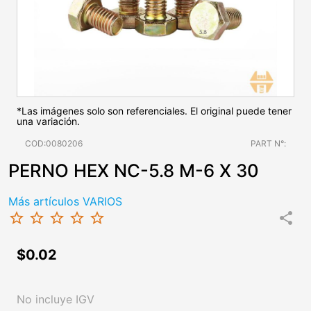
*Las imágenes solo son referenciales. El original puede tener
una variación.
COD:0080206
PART N°:
PERNO HEX NC-5.8 M-6 X 30
Más artículos VARIOS
star_border
star_border
star_border
star_border
star_border
share
$0.02
No incluye IGV