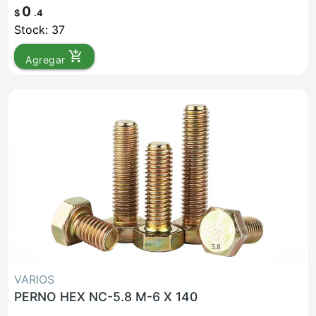
0
$
.4
Stock: 37
add_shopping_cart
Agregar
VARIOS
PERNO HEX NC-5.8 M-6 X 140