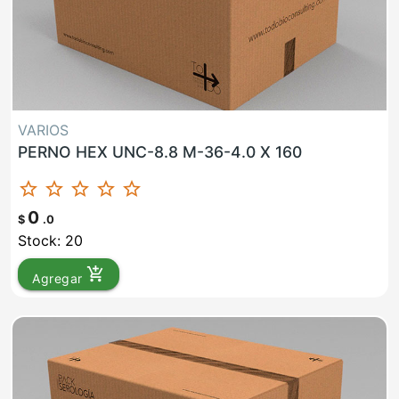
VARIOS
PERNO HEX UNC-8.8 M-36-4.0 X 160
star_border
star_border
star_border
star_border
star_border
0
$
.0
Stock: 20
add_shopping_cart
Agregar