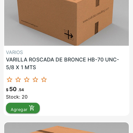
VARIOS
VARILLA ROSCADA DE BRONCE HB-70 UNC-
5/8 X 1 MTS
star_border
star_border
star_border
star_border
star_border
50
$
.54
Stock: 20
add_shopping_cart
Agregar