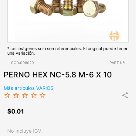
*Las imágenes solo son referenciales. El original puede tener
una variación.
COD:0080201
PART N°:
PERNO HEX NC-5.8 M-6 X 10
Más artículos VARIOS
star_border
star_border
star_border
star_border
star_border
share
$0.01
No incluye IGV