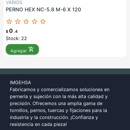
VARIOS
PERNO HEX NC-5.8 M-6 X 120
star_border
star_border
star_border
star_border
star_border
0
$
.4
Stock: 22
add_shopping_cart
Agregar
IMGEHSA
Fabricamos y comercializamos soluciones en
pernería y sujeción con la más alta calidad y
precisión. Ofrecemos una amplia gama de
tornillos, pernos, tuercas y fijaciones para la
industria y la construcción. ¡Confianza y
resistencia en cada pieza!