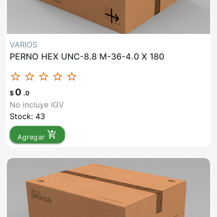
VARIOS
PERNO HEX UNC-8.8 M-36-4.0 X 180
star_border
star_border
star_border
star_border
star_border
0
$
.0
No incluye IGV
Stock: 43
add_shopping_cart
Agregar