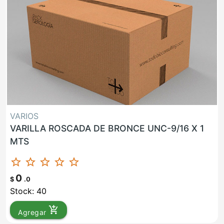
VARIOS
VARILLA ROSCADA DE BRONCE UNC-9/16 X 1
MTS
star_border
star_border
star_border
star_border
star_border
0
$
.0
Stock: 40
add_shopping_cart
Agregar