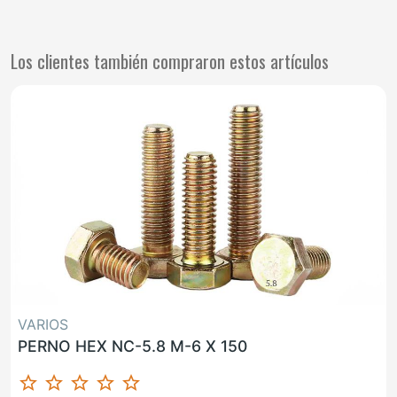
Los clientes también compraron estos artículos
VARIOS
PERNO HEX NC-5.8 M-6 X 150
star_border
star_border
star_border
star_border
star_border