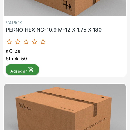
VARIOS
PERNO HEX NC-10.9 M-12 X 1.75 X 180
star_border
star_border
star_border
star_border
star_border
0
$
.48
Stock: 50
add_shopping_cart
Agregar