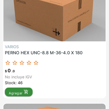
VARIOS
PERNO HEX UNC-8.8 M-36-4.0 X 180
star_border
star_border
star_border
star_border
star_border
0
$
.0
No incluye IGV
Stock: 46
add_shopping_cart
Agregar