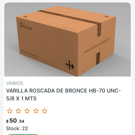
VARIOS
VARILLA ROSCADA DE BRONCE HB-70 UNC-
5/8 X 1 MTS
star_border
star_border
star_border
star_border
star_border
50
$
.54
Stock: 22