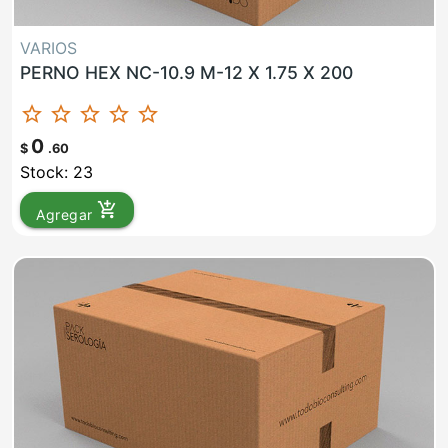
VARIOS
PERNO HEX NC-10.9 M-12 X 1.75 X 200
star_border
star_border
star_border
star_border
star_border
0
$
.60
Stock: 23
add_shopping_cart
Agregar