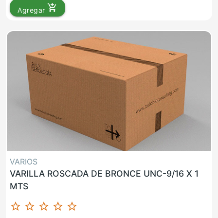
add_shopping_cart
Agregar
VARIOS
VARILLA ROSCADA DE BRONCE UNC-9/16 X 1
MTS
star_border
star_border
star_border
star_border
star_border