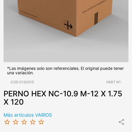
*Las imágenes solo son referenciales. El original puede tener
una variación.
COD:0120515
PART N°:
PERNO HEX NC-10.9 M-12 X 1.75
X 120
Más artículos VARIOS
star_border
star_border
star_border
star_border
star_border
share