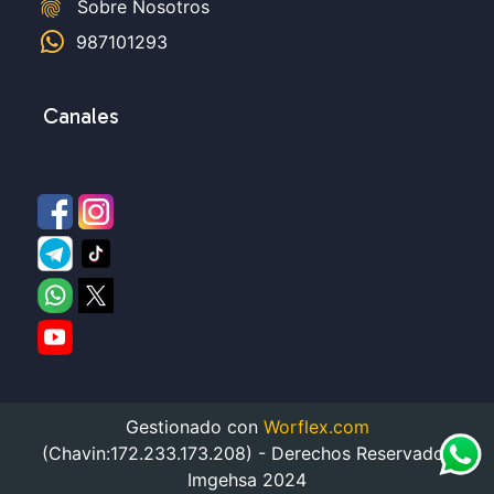
fingerprint
Sobre Nosotros
987101293
Canales
Gestionado con
Worflex.com
(Chavin:172.233.173.208) - Derechos Reservados
Imgehsa 2024