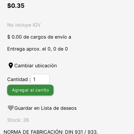
$0.35
No incluye IGV
$ 0.00 de cargos de envío a
Entrega aprox. el 0, 0 de 0
location_on
Cambiar ubicación
Cantidad :
Agregar al carrito
favorite
Guardar en Lista de deseos
Stock: 36
NORMA DE FABRICACIÓN: DIN 931 / 933.