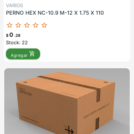
VARIOS
PERNO HEX NC-10.9 M-12 X 1.75 X 110
star_border
star_border
star_border
star_border
star_border
0
$
.28
Stock: 22
add_shopping_cart
Agregar