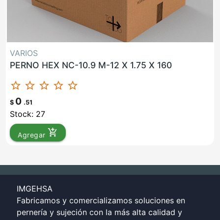
VARIOS
PERNO HEX NC-10.9 M-12 X 1.75 X 160
star_border
star_border
star_border
star_border
star_border
0
$
.51
Stock: 27
add_shopping_cart
Agregar
IMGEHSA
Fabricamos y comercializamos soluciones en
pernería y sujeción con la más alta calidad y