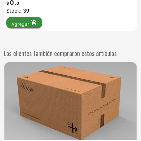
0
$
.0
Stock: 39
add_shopping_cart
Agregar
Los clientes también compraron estos artículos