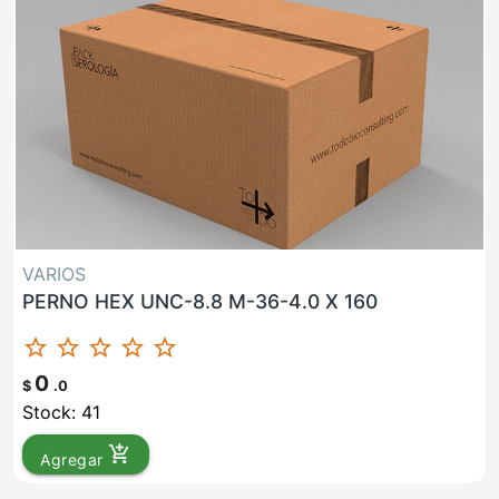
VARIOS
PERNO HEX UNC-8.8 M-36-4.0 X 160
star_border
star_border
star_border
star_border
star_border
0
$
.0
Stock: 41
add_shopping_cart
Agregar