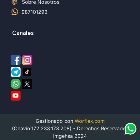
fingerprint
Sobre Nosotros
987101293
Canales
Gestionado con
Worflex.com
(Chavin:172.233.173.208) - Derechos Reservados
Imgehsa 2024