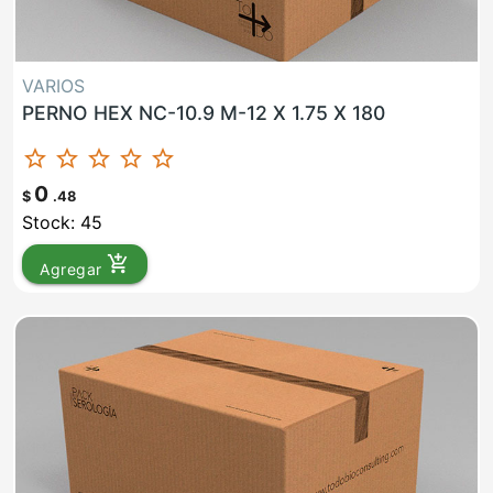
VARIOS
PERNO HEX NC-10.9 M-12 X 1.75 X 180
star_border
star_border
star_border
star_border
star_border
0
$
.48
Stock: 45
add_shopping_cart
Agregar