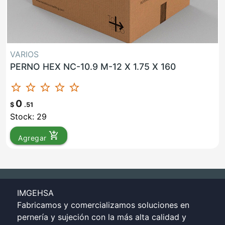
VARIOS
PERNO HEX NC-10.9 M-12 X 1.75 X 160
star_border
star_border
star_border
star_border
star_border
0
$
.51
Stock: 29
add_shopping_cart
Agregar
IMGEHSA
Fabricamos y comercializamos soluciones en
pernería y sujeción con la más alta calidad y