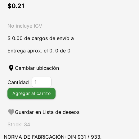
$0.21
No incluye IGV
$ 0.00 de cargos de envío a
Entrega aprox. el 0, 0 de 0
location_on
Cambiar ubicación
Cantidad :
Agregar al carrito
favorite
Guardar en Lista de deseos
Stock: 34
NORMA DE FABRICACIÓN: DIN 931 / 933.