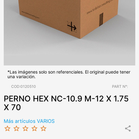
*Las imágenes solo son referenciales. El original puede tener
una variación.
COD:0120510
PART N°:
PERNO HEX NC-10.9 M-12 X 1.75
X 70
Más artículos VARIOS
star_border
star_border
star_border
star_border
star_border
share