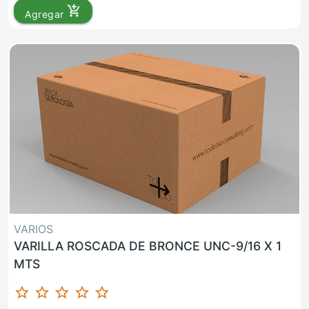
add_shopping_cart
Agregar
VARIOS
VARILLA ROSCADA DE BRONCE UNC-9/16 X 1
MTS
star_border
star_border
star_border
star_border
star_border