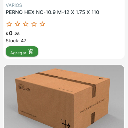
VARIOS
PERNO HEX NC-10.9 M-12 X 1.75 X 110
star_border
star_border
star_border
star_border
star_border
0
$
.28
Stock: 47
add_shopping_cart
Agregar