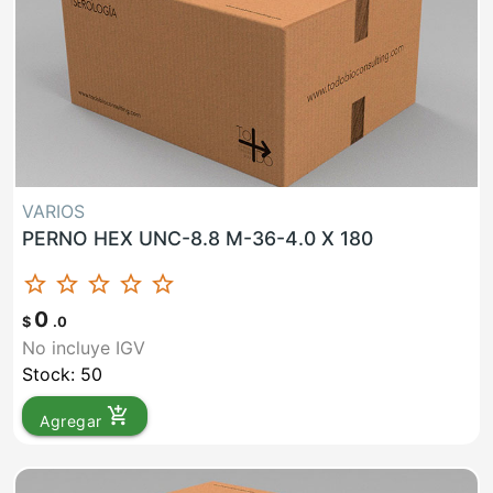
VARIOS
PERNO HEX UNC-8.8 M-36-4.0 X 180
star_border
star_border
star_border
star_border
star_border
0
$
.0
No incluye IGV
Stock: 50
add_shopping_cart
Agregar