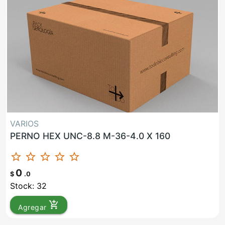
VARIOS
PERNO HEX UNC-8.8 M-36-4.0 X 160
star_border
star_border
star_border
star_border
star_border
0
$
.0
Stock: 32
add_shopping_cart
Agregar