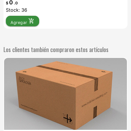
0
$
.0
Stock: 36
add_shopping_cart
Agregar
Los clientes también compraron estos artículos