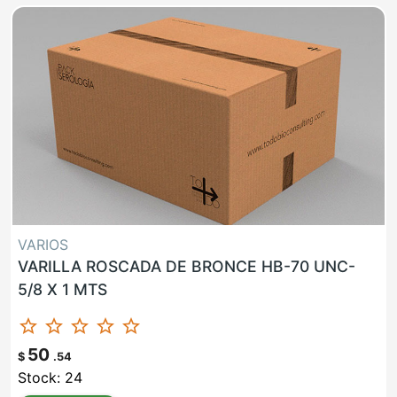
VARIOS
VARILLA ROSCADA DE BRONCE HB-70 UNC-
5/8 X 1 MTS
star_border
star_border
star_border
star_border
star_border
50
$
.54
Stock: 24