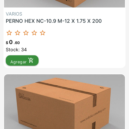
VARIOS
PERNO HEX NC-10.9 M-12 X 1.75 X 200
star_border
star_border
star_border
star_border
star_border
0
$
.60
Stock: 34
add_shopping_cart
Agregar