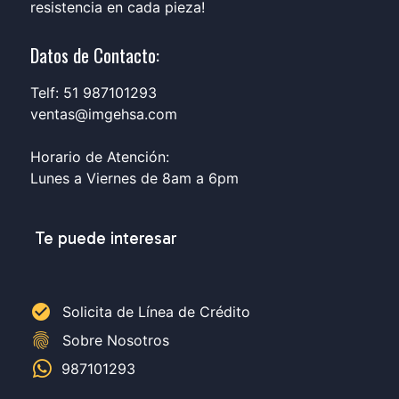
resistencia en cada pieza!
Datos de Contacto:
Telf: 51 987101293
ventas@imgehsa.com
Horario de Atención:
Lunes a Viernes de 8am a 6pm
Te puede interesar
check_circle
Solicita de Línea de Crédito
fingerprint
Sobre Nosotros
987101293