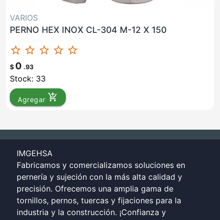
VARIOS
PERNO HEX INOX CL-304 M-12 X 150
star_border
star_border
star_border
star_border
star_border
0
$
.93
Stock: 33
add_shopping_cart
Agregar
IMGEHSA
Fabricamos y comercializamos soluciones en
pernería y sujeción con la más alta calidad y
precisión. Ofrecemos una amplia gama de
tornillos, pernos, tuercas y fijaciones para la
industria y la construcción. ¡Confianza y