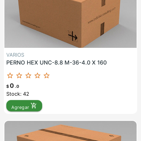
VARIOS
PERNO HEX UNC-8.8 M-36-4.0 X 160
star_border
star_border
star_border
star_border
star_border
0
$
.0
Stock: 42
add_shopping_cart
Agregar