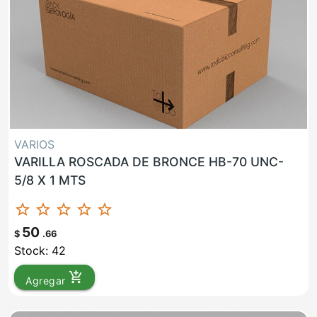
VARIOS
VARILLA ROSCADA DE BRONCE HB-70 UNC-
5/8 X 1 MTS
star_border
star_border
star_border
star_border
star_border
50
$
.66
Stock: 42
add_shopping_cart
Agregar