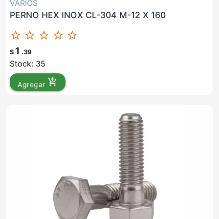
VARIOS
PERNO HEX INOX CL-304 M-12 X 160
star_border
star_border
star_border
star_border
star_border
1
$
.39
Stock: 35
add_shopping_cart
Agregar