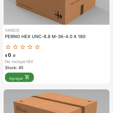
VARIOS
PERNO HEX UNC-8.8 M-36-4.0 X 180
star_border
star_border
star_border
star_border
star_border
0
$
.0
No incluye IGV
Stock: 45
add_shopping_cart
Agregar