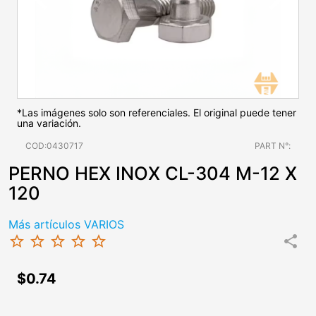
*Las imágenes solo son referenciales. El original puede tener
una variación.
COD:0430717
PART N°:
PERNO HEX INOX CL-304 M-12 X
120
Más artículos VARIOS
star_border
star_border
star_border
star_border
star_border
share
$0.74