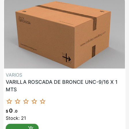
VARIOS
VARILLA ROSCADA DE BRONCE UNC-9/16 X 1
MTS
star_border
star_border
star_border
star_border
star_border
0
$
.0
Stock: 21
add_shopping_cart