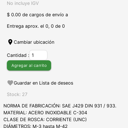
No incluye IGV
$ 0.00 de cargos de envío a
Entrega aprox. el 0, 0 de 0
location_on
Cambiar ubicación
Cantidad :
Agregar al carrito
favorite
Guardar en Lista de deseos
Stock: 27
NORMA DE FABRICACIÓN: SAE J429 DIN 931 / 933.
MATERIAL: ACERO INOXIDABLE C-304
CLASE DE ROSCA: CORRIENTE (UNC)
DIÁMETROS: M-3 hasta M-42