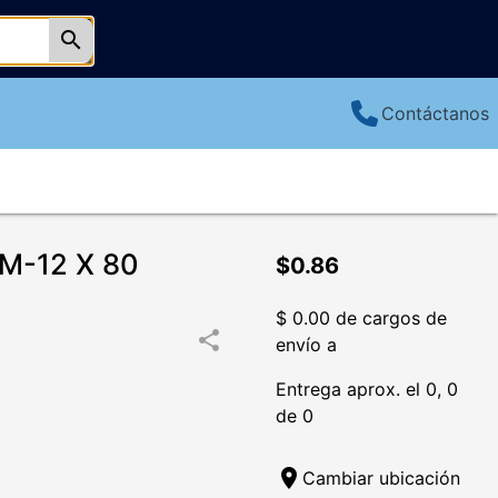
search
Contáctanos
M-12 X 80
$0.86
$ 0.00 de cargos de
share
envío a
Entrega aprox. el 0, 0
de 0
location_on
Cambiar ubicación