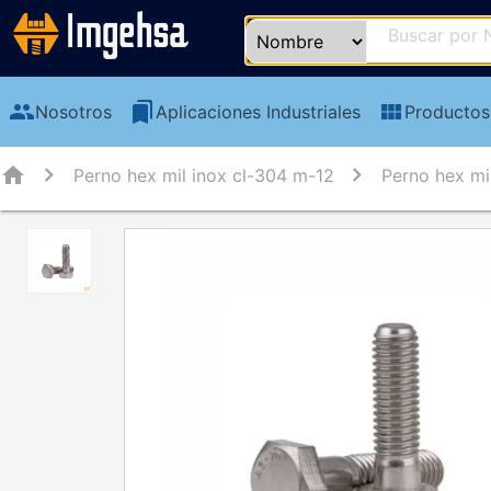
group
bookmarks
view_module
Nosotros
Aplicaciones Industriales
Productos
home
Perno hex mil inox cl-304 m-12
Perno hex mi
chevron_left