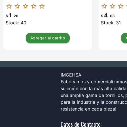
star_border
star_border
star_border
star_border
star_border
star_border
star_border
star_border
st
1
4
$
.20
$
.63
Stock: 40
Stock: 31
Agregar
al carrito
IMGEHSA
Fabricamos y comercializamos 
sujeción con la más alta calid
una amplia gama de tornillos, p
para la industria y la construc
resistencia en cada pieza!
Datos de Contacto: