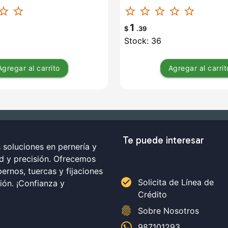
ar_border
star_border
star_border
star_border
star_border
star_border
star_border
1
$
.39
Stock: 36
Agregar
al carrito
Agregar
al carrit
Te puede interesar
soluciones en pernería y
ad y precisión. Ofrecemos
ernos, tuercas y fijaciones
check_circle
Solicita de Línea de
ción. ¡Confianza y
Crédito
fingerprint
Sobre Nosotros
987101293