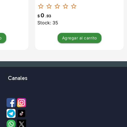
star_border
star_border
star_border
star_border
star_border
0
$
.93
Stock: 35
o
Agregar
al carrito
Canales