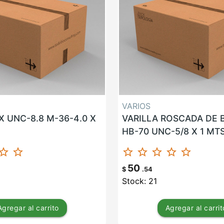
VARIOS
 UNC-8.8 M-36-4.0 X
VARILLA ROSCADA DE
HB-70 UNC-5/8 X 1 MT
ar_border
star_border
star_border
star_border
star_border
star_border
star_border
50
$
.54
Stock: 21
Agregar
al carrito
Agregar
al carrit