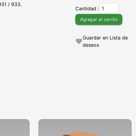
31 / 933.
Cantidad :
Agregar al carrito
Guardar en Lista de
favorite
deseos