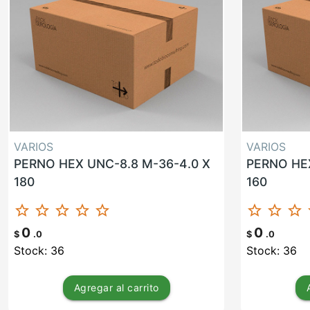
VARIOS
VARIOS
PERNO HEX UNC-8.8 M-36-4.0 X
PERNO HEX
180
160
star_border
star_border
star_border
star_border
star_border
star_border
star_border
star_border
st
0
0
$
.0
$
.0
Stock: 36
Stock: 36
Agregar
al carrito