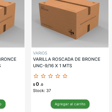
VARIOS
 BRONCE
VARILLA ROSCADA DE BRONCE
S
UNC-9/16 X 1 MTS
star_border
star_border
star_border
star_border
star_border
0
$
.0
Stock: 37
o
Agregar
al carrito