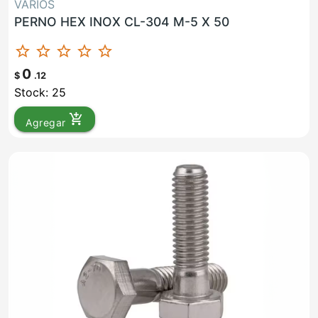
VARIOS
PERNO HEX INOX CL-304 M-5 X 50
star_border
star_border
star_border
star_border
star_border
0
$
.12
Stock: 25
add_shopping_cart
Agregar