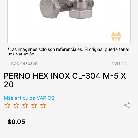
*Las imágenes solo son referenciales. El original puede tener
una variación.
COD:0430305
PART N°:
PERNO HEX INOX CL-304 M-5 X
20
Más artículos VARIOS
star_border
star_border
star_border
star_border
star_border
share
$0.05