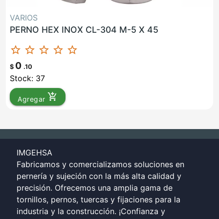
VARIOS
PERNO HEX INOX CL-304 M-5 X 45
star_border
star_border
star_border
star_border
star_border
0
$
.10
Stock: 37
add_shopping_cart
Agregar
IMGEHSA
Fabricamos y comercializamos soluciones en
pernería y sujeción con la más alta calidad y
precisión. Ofrecemos una amplia gama de
tornillos, pernos, tuercas y fijaciones para la
industria y la construcción. ¡Confianza y