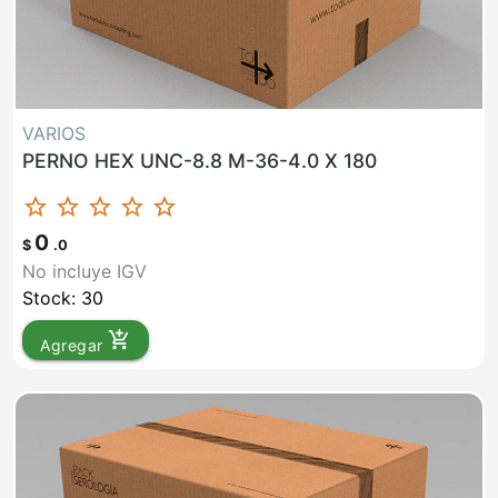
VARIOS
PERNO HEX UNC-8.8 M-36-4.0 X 180
star_border
star_border
star_border
star_border
star_border
0
$
.0
No incluye IGV
Stock: 30
add_shopping_cart
Agregar