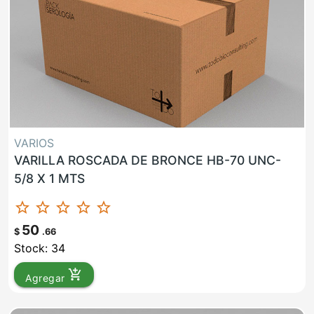
VARIOS
VARILLA ROSCADA DE BRONCE HB-70 UNC-
5/8 X 1 MTS
star_border
star_border
star_border
star_border
star_border
50
$
.66
Stock: 34
add_shopping_cart
Agregar