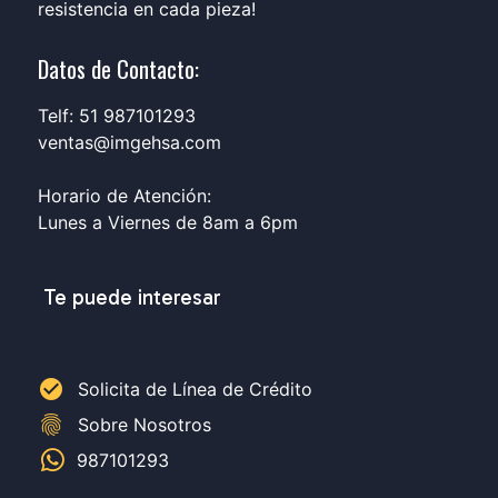
resistencia en cada pieza!
Datos de Contacto:
Telf: 51 987101293
ventas@imgehsa.com
Horario de Atención:
Lunes a Viernes de 8am a 6pm
Te puede interesar
check_circle
Solicita de Línea de Crédito
fingerprint
Sobre Nosotros
987101293