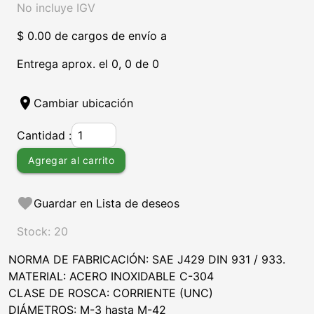
No incluye IGV
$ 0.00 de cargos de envío a
Entrega aprox. el 0, 0 de 0
location_on
Cambiar ubicación
Cantidad :
Agregar al carrito
favorite
Guardar en Lista de deseos
Stock: 20
NORMA DE FABRICACIÓN: SAE J429 DIN 931 / 933.
MATERIAL: ACERO INOXIDABLE C-304
CLASE DE ROSCA: CORRIENTE (UNC)
DIÁMETROS: M-3 hasta M-42