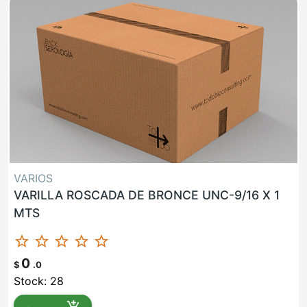
VARIOS
VARILLA ROSCADA DE BRONCE UNC-9/16 X 1
MTS
star_border
star_border
star_border
star_border
star_border
0
$
.0
Stock: 28
add_shopping_cart