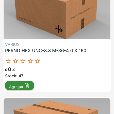
VARIOS
PERNO HEX UNC-8.8 M-36-4.0 X 160
star_border
star_border
star_border
star_border
star_border
0
$
.0
Stock: 47
add_shopping_cart
Agregar