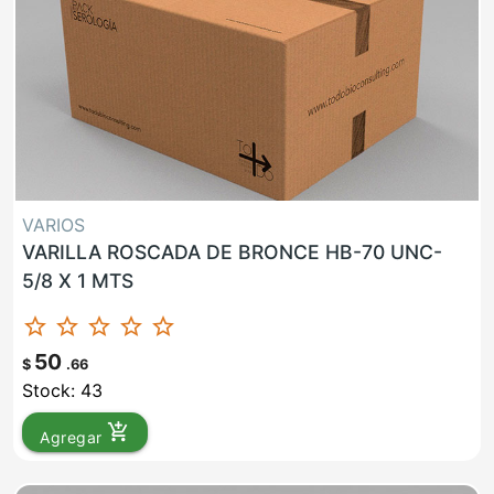
VARIOS
VARILLA ROSCADA DE BRONCE HB-70 UNC-
5/8 X 1 MTS
star_border
star_border
star_border
star_border
star_border
50
$
.66
Stock: 43
add_shopping_cart
Agregar