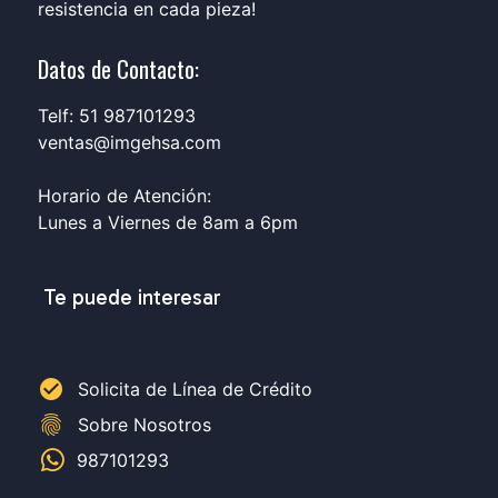
resistencia en cada pieza!
Datos de Contacto:
Telf: 51 987101293
ventas@imgehsa.com
Horario de Atención:
Lunes a Viernes de 8am a 6pm
Te puede interesar
check_circle
Solicita de Línea de Crédito
fingerprint
Sobre Nosotros
987101293