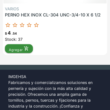
VARIOS
PERNO HEX INOX CL-304 UNC-3/4-10 X 6 1/2
star_border
star_border
star_border
star_border
star_border
4
$
.54
Stock: 37
add_shopping_cart
Agregar
IMGEHSA
Fabricamos y comercializamos soluciones en
pernería y sujeción con la más alta calidad y
precisión. Ofrecemos una amplia gama de
tornillos, pernos, tuercas y fijaciones para la
industria y la construcción. ¡Confianza y