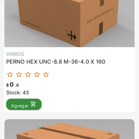
VARIOS
PERNO HEX UNC-8.8 M-36-4.0 X 160
star_border
star_border
star_border
star_border
star_border
0
$
.0
Stock: 43
add_shopping_cart
Agregar