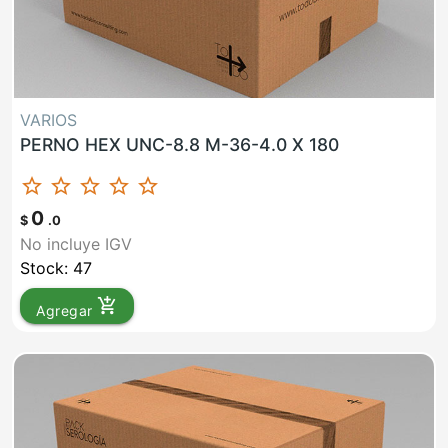
VARIOS
PERNO HEX UNC-8.8 M-36-4.0 X 180
star_border
star_border
star_border
star_border
star_border
0
$
.0
No incluye IGV
Stock: 47
add_shopping_cart
Agregar