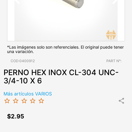
*Las imágenes solo son referenciales. El original puede tener
una variación.
COD:0400912
PART N°:
PERNO HEX INOX CL-304 UNC-
3/4-10 X 6
Más artículos VARIOS
star_border
star_border
star_border
star_border
star_border
share
$2.95