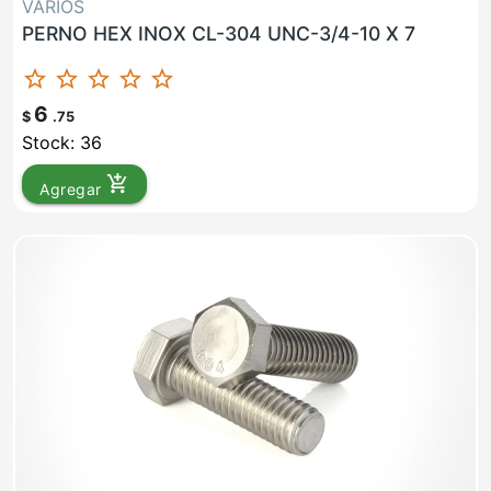
VARIOS
PERNO HEX INOX CL-304 UNC-3/4-10 X 7
star_border
star_border
star_border
star_border
star_border
6
$
.75
Stock: 36
add_shopping_cart
Agregar