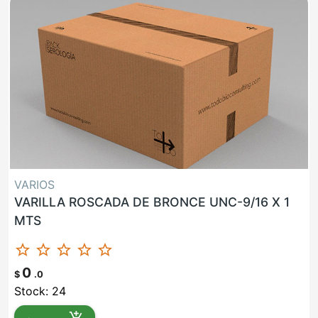
VARIOS
VARILLA ROSCADA DE BRONCE UNC-9/16 X 1
MTS
star_border
star_border
star_border
star_border
star_border
0
$
.0
Stock: 24
add_shopping_cart