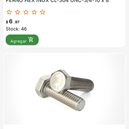
PERNO HEX INOX CL-304 UNC-3/4-10 x 8
star_border
star_border
star_border
star_border
star_border
6
$
.97
Stock: 46
add_shopping_cart
Agregar