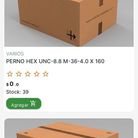
VARIOS
PERNO HEX UNC-8.8 M-36-4.0 X 160
star_border
star_border
star_border
star_border
star_border
0
$
.0
Stock: 39
add_shopping_cart
Agregar