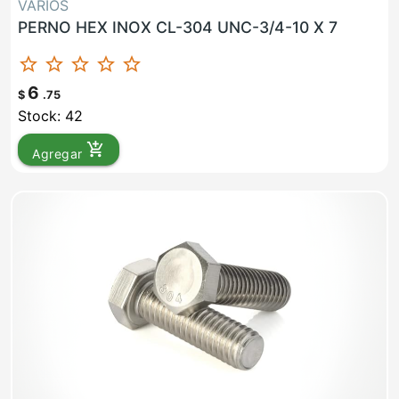
VARIOS
PERNO HEX INOX CL-304 UNC-3/4-10 X 7
star_border
star_border
star_border
star_border
star_border
6
$
.75
Stock: 42
add_shopping_cart
Agregar