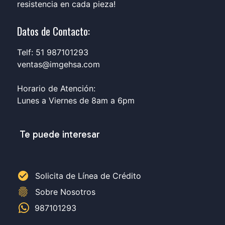
resistencia en cada pieza!
Datos de Contacto:
Telf: 51 987101293
ventas@imgehsa.com
Horario de Atención:
Lunes a Viernes de 8am a 6pm
Te puede interesar
check_circle
Solicita de Línea de Crédito
fingerprint
Sobre Nosotros
987101293