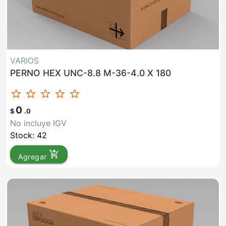
VARIOS
PERNO HEX UNC-8.8 M-36-4.0 X 180
star_border
star_border
star_border
star_border
star_border
0
$
.0
No incluye IGV
Stock: 42
add_shopping_cart
Agregar