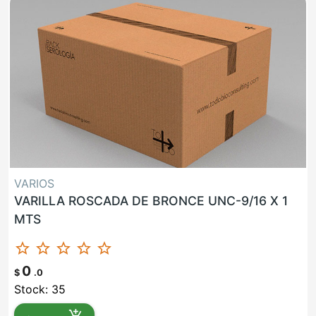
VARIOS
VARILLA ROSCADA DE BRONCE UNC-9/16 X 1
MTS
star_border
star_border
star_border
star_border
star_border
0
$
.0
Stock: 35
add_shopping_cart