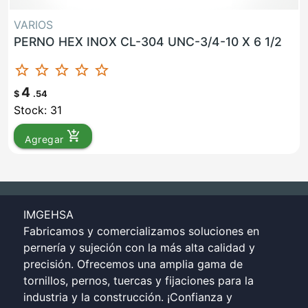
VARIOS
PERNO HEX INOX CL-304 UNC-3/4-10 X 6 1/2
star_border
star_border
star_border
star_border
star_border
4
$
.54
Stock: 31
add_shopping_cart
Agregar
IMGEHSA
Fabricamos y comercializamos soluciones en
pernería y sujeción con la más alta calidad y
precisión. Ofrecemos una amplia gama de
tornillos, pernos, tuercas y fijaciones para la
industria y la construcción. ¡Confianza y