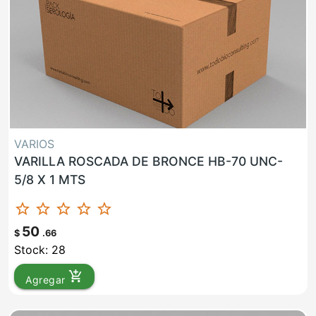
VARIOS
VARILLA ROSCADA DE BRONCE HB-70 UNC-
5/8 X 1 MTS
star_border
star_border
star_border
star_border
star_border
50
$
.66
Stock: 28
add_shopping_cart
Agregar