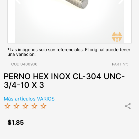
*Las imágenes solo son referenciales. El original puede tener
una variación.
COD:0400906
PART N°:
PERNO HEX INOX CL-304 UNC-
3/4-10 X 3
Más artículos VARIOS
star_border
star_border
star_border
star_border
star_border
share
$1.85