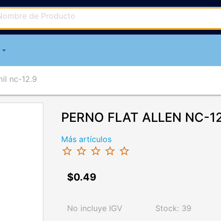
arrow_drop_down
mil nc-12.9
PERNO FLAT ALLEN NC-12
Más artículos
star_border
star_border
star_border
star_border
star_border
$0.49
chevron_right
No incluye IGV
Stock: 39