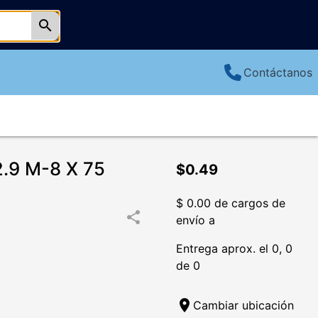
search
Contáctanos
.9 M-8 X 75
$0.49
$ 0.00 de cargos de
share
envío a
Entrega aprox. el 0, 0
de 0
location_on
Cambiar ubicación