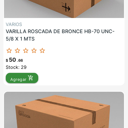
VARIOS
VARILLA ROSCADA DE BRONCE HB-70 UNC-
5/8 X 1 MTS
star_border
star_border
star_border
star_border
star_border
50
$
.66
Stock: 29
add_shopping_cart
Agregar