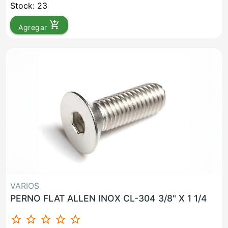
Stock: 23
add_shopping_cart
Agregar
VARIOS
PERNO FLAT ALLEN INOX CL-304 3/8" X 1 1/4
star_border
star_border
star_border
star_border
star_border