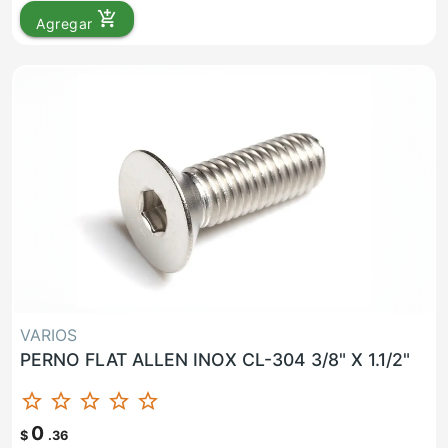
add_shopping_cart
Agregar
VARIOS
PERNO FLAT ALLEN INOX CL-304 3/8" X 1.1/2"
star_border
star_border
star_border
star_border
star_border
0
$
.36