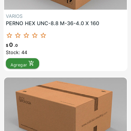
VARIOS
PERNO HEX UNC-8.8 M-36-4.0 X 160
star_border
star_border
star_border
star_border
star_border
0
$
.0
Stock: 44
add_shopping_cart
Agregar