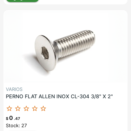
VARIOS
PERNO FLAT ALLEN INOX CL-304 3/8" X 2"
star_border
star_border
star_border
star_border
star_border
0
$
.47
Stock: 27