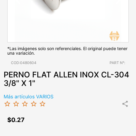
*Las imágenes solo son referenciales. El original puede tener
una variación.
COD:0480604
PART N°:
PERNO FLAT ALLEN INOX CL-304
3/8" X 1"
Más artículos VARIOS
star_border
star_border
star_border
star_border
star_border
share
$0.27