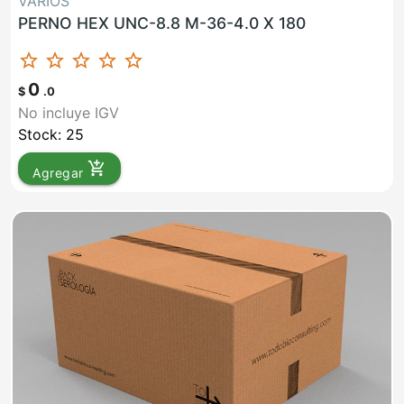
VARIOS
PERNO HEX UNC-8.8 M-36-4.0 X 180
star_border
star_border
star_border
star_border
star_border
0
$
.0
No incluye IGV
Stock: 25
add_shopping_cart
Agregar