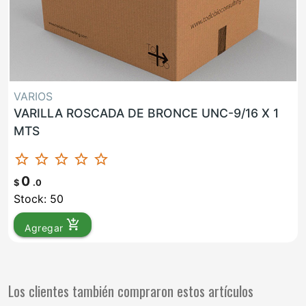
VARIOS
VARILLA ROSCADA DE BRONCE UNC-9/16 X 1
MTS
star_border
star_border
star_border
star_border
star_border
0
$
.0
Stock: 50
add_shopping_cart
Agregar
Los clientes también compraron estos artículos