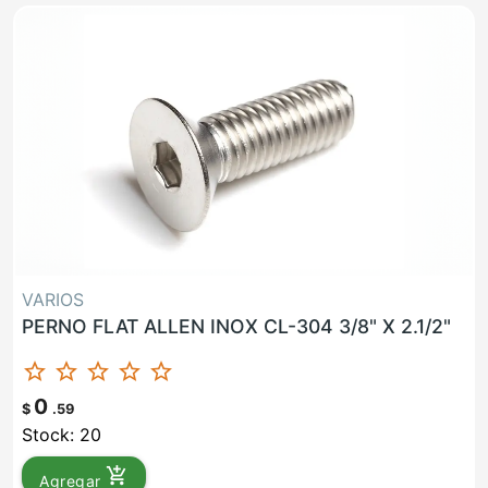
VARIOS
PERNO FLAT ALLEN INOX CL-304 3/8" X 2.1/2"
star_border
star_border
star_border
star_border
star_border
0
$
.59
Stock: 20
add_shopping_cart
Agregar