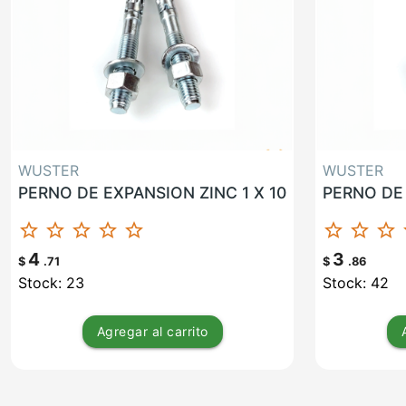
WUSTER
WUSTER
PERNO DE EXPANSION ZINC 1 X 10
star_border
star_border
star_border
star_border
star_border
star_border
star_border
star_border
st
4
3
$
.71
$
.86
Stock: 23
Stock: 42
Agregar
al carrito