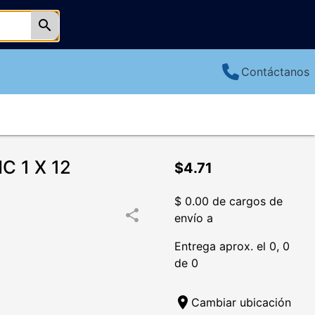
search
Contáctanos
C 1 X 12
$4.71
$ 0.00 de cargos de
share
envío a
Entrega aprox. el 0, 0
de 0
location_on
Cambiar ubicación