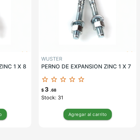
WUSTER
INC 1 X 8
PERNO DE EXPANSION ZINC 1 X 7
star_border
star_border
star_border
star_border
star_border
3
$
.68
Stock: 31
o
Agregar
al carrito