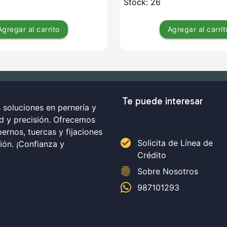
Stock: 26
Agregar
al carrito
Agregar
al carrit
Te puede interesar
soluciones en pernería y
ad y precisión. Ofrecemos
ernos, tuercas y fijaciones
check_circle
Solicita de Línea de
ción. ¡Confianza y
Crédito
fingerprint
Sobre Nosotros
987101293