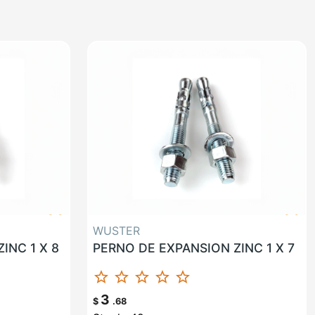
WUSTER
INC 1 X 8
PERNO DE EXPANSION ZINC 1 X 7
star_border
star_border
star_border
star_border
star_border
3
$
.68