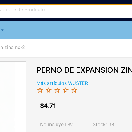
arrow_drop_down
n zinc nc-2
PERNO DE EXPANSION ZIN
Más artículos WUSTER
star_border
star_border
star_border
star_border
star_border
$4.71
chevron_right
No incluye IGV
Stock: 38