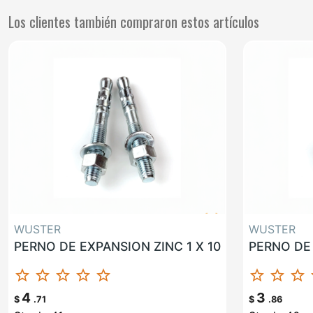
Los clientes también compraron estos artículos
WUSTER
WUSTER
PERNO DE EXPANSION ZINC 1 X 10
star_border
star_border
star_border
star_border
star_border
star_border
star_border
star_border
st
4
3
$
.71
$
.86