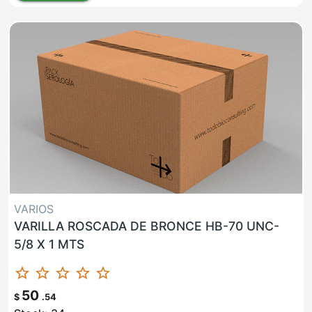
VARIOS
VARILLA ROSCADA DE BRONCE HB-70 UNC-
5/8 X 1 MTS
star_border
star_border
star_border
star_border
star_border
50
$
.54