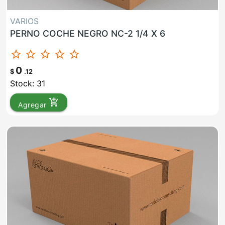
VARIOS
PERNO COCHE NEGRO NC-2 1/4 X 6
star_border
star_border
star_border
star_border
star_border
0
$
.12
Stock: 31
add_shopping_cart
Agregar