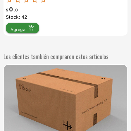
0
$
.0
Stock: 42
add_shopping_cart
Agregar
Los clientes también compraron estos artículos