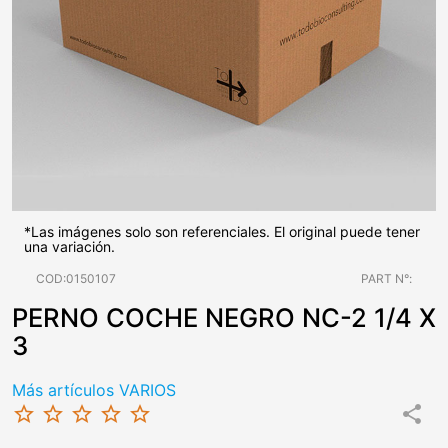
*Las imágenes solo son referenciales. El original puede tener
una variación.
COD:0150107
PART N°:
PERNO COCHE NEGRO NC-2 1/4 X
3
Más artículos VARIOS
star_border
star_border
star_border
star_border
star_border
share