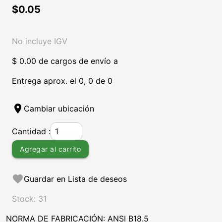
$0.05
No incluye IGV
$ 0.00 de cargos de envío a
Entrega aprox. el 0, 0 de 0
location_on
Cambiar ubicación
Cantidad :
Agregar al carrito
favorite
Guardar en Lista de deseos
Stock: 31
NORMA DE FABRICACIÓN: ANSI B18.5