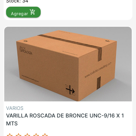
Stock: 34
add_shopping_cart
Agregar
VARIOS
VARILLA ROSCADA DE BRONCE UNC-9/16 X 1
MTS
star_border
star_border
star_border
star_border
star_border