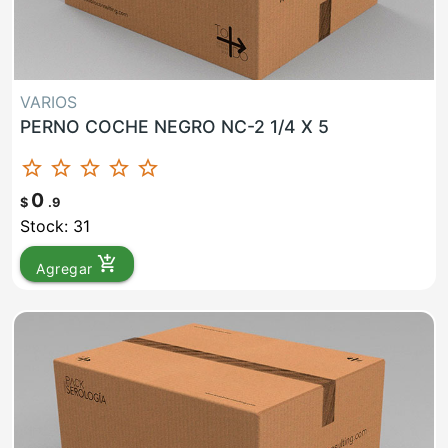
VARIOS
PERNO COCHE NEGRO NC-2 1/4 X 5
star_border
star_border
star_border
star_border
star_border
0
$
.9
Stock: 31
add_shopping_cart
Agregar