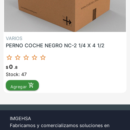
VARIOS
PERNO COCHE NEGRO NC-2 1/4 X 4 1/2
star_border
star_border
star_border
star_border
star_border
0
$
.8
Stock: 47
add_shopping_cart
Agregar
IMGEHSA
Fabricamos y comercializamos soluciones en