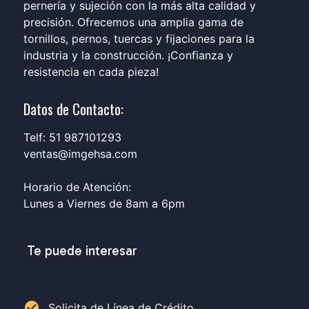
pernería y sujeción con la más alta calidad y
precisión. Ofrecemos una amplia gama de
tornillos, pernos, tuercas y fijaciones para la
industria y la construcción. ¡Confianza y
resistencia en cada pieza!
Datos de Contacto:
Telf: 51 987101293
ventas@imgehsa.com
Horario de Atención:
Lunes a Viernes de 8am a 6pm
Te puede interesar
check_circle
Solicita de Línea de Crédito