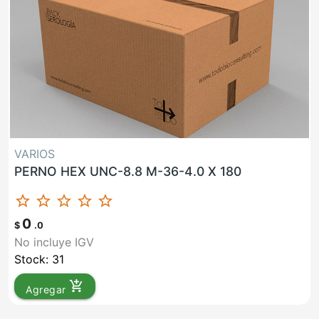
VARIOS
PERNO HEX UNC-8.8 M-36-4.0 X 180
star_border
star_border
star_border
star_border
star_border
0
$
.0
No incluye IGV
Stock: 31
add_shopping_cart
Agregar