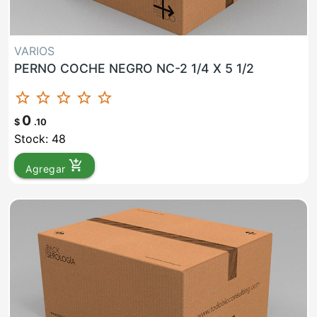
VARIOS
PERNO COCHE NEGRO NC-2 1/4 X 5 1/2
star_border
star_border
star_border
star_border
star_border
0
$
.10
Stock: 48
add_shopping_cart
Agregar