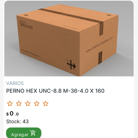
VARIOS
PERNO HEX UNC-8.8 M-36-4.0 X 160
star_border
star_border
star_border
star_border
star_border
0
$
.0
Stock: 43
add_shopping_cart
Agregar