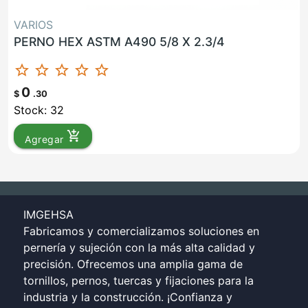
VARIOS
PERNO HEX ASTM A490 5/8 X 2.3/4
star_border
star_border
star_border
star_border
star_border
0
$
.30
Stock: 32
add_shopping_cart
Agregar
IMGEHSA
Fabricamos y comercializamos soluciones en
pernería y sujeción con la más alta calidad y
precisión. Ofrecemos una amplia gama de
tornillos, pernos, tuercas y fijaciones para la
industria y la construcción. ¡Confianza y