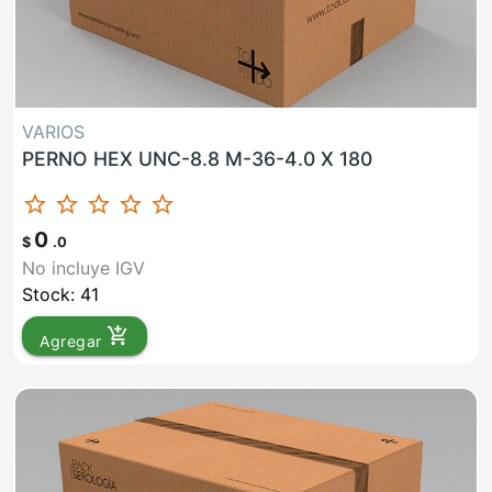
VARIOS
PERNO HEX UNC-8.8 M-36-4.0 X 180
star_border
star_border
star_border
star_border
star_border
0
$
.0
No incluye IGV
Stock: 41
add_shopping_cart
Agregar