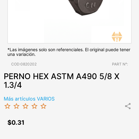
*Las imágenes solo son referenciales. El original puede tener
una variación.
COD:0820202
PART N°:
PERNO HEX ASTM A490 5/8 X
1.3/4
Más artículos VARIOS
star_border
star_border
star_border
star_border
star_border
share
$0.31