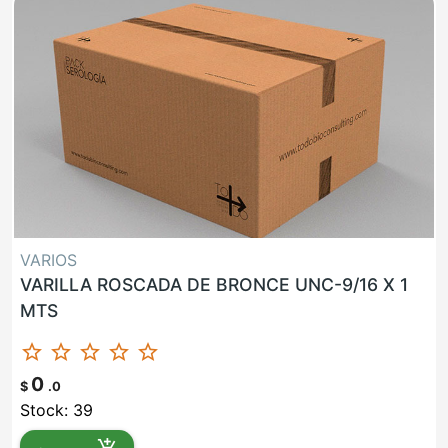
VARIOS
VARILLA ROSCADA DE BRONCE UNC-9/16 X 1
MTS
star_border
star_border
star_border
star_border
star_border
0
$
.0
Stock: 39
add_shopping_cart