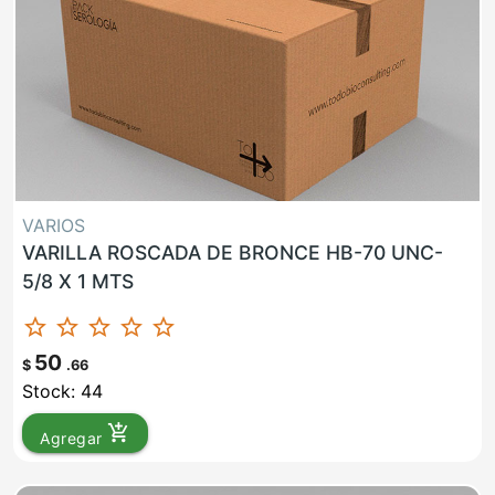
VARIOS
VARILLA ROSCADA DE BRONCE HB-70 UNC-
5/8 X 1 MTS
star_border
star_border
star_border
star_border
star_border
50
$
.66
Stock: 44
add_shopping_cart
Agregar