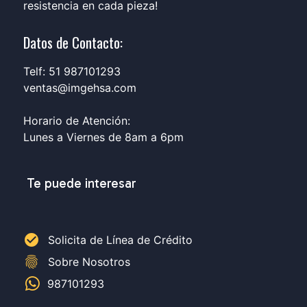
resistencia en cada pieza!
Datos de Contacto:
Telf: 51 987101293
ventas@imgehsa.com
Horario de Atención:
Lunes a Viernes de 8am a 6pm
Te puede interesar
check_circle
Solicita de Línea de Crédito
fingerprint
Sobre Nosotros
987101293