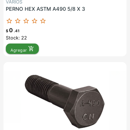
VARIOS
PERNO HEX ASTM A490 5/8 X 3
star_border
star_border
star_border
star_border
star_border
0
$
.41
Stock: 22
add_shopping_cart
Agregar