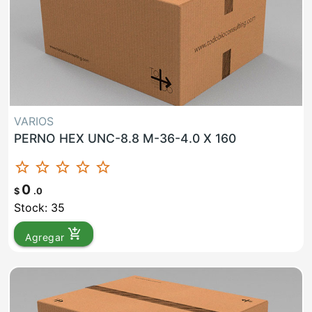
VARIOS
PERNO HEX UNC-8.8 M-36-4.0 X 160
star_border
star_border
star_border
star_border
star_border
0
$
.0
Stock: 35
add_shopping_cart
Agregar