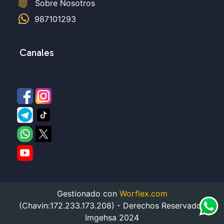
fingerprint
Sobre Nosotros
987101293
Canales
Gestionado con
Worflex.com
(Chavin:172.233.173.208) - Derechos Reservados
Imgehsa 2024