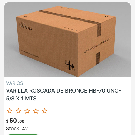
VARIOS
VARILLA ROSCADA DE BRONCE HB-70 UNC-
5/8 X 1 MTS
star_border
star_border
star_border
star_border
star_border
50
$
.66
Stock: 42