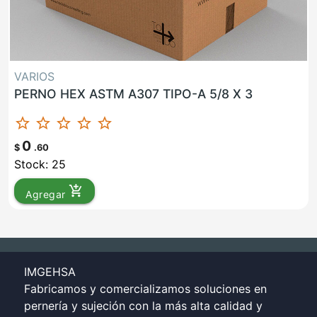
VARIOS
PERNO HEX ASTM A307 TIPO-A 5/8 X 3
star_border
star_border
star_border
star_border
star_border
0
$
.60
Stock: 25
add_shopping_cart
Agregar
IMGEHSA
Fabricamos y comercializamos soluciones en
pernería y sujeción con la más alta calidad y