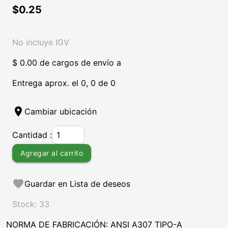
$0.25
No incluye IGV
$ 0.00 de cargos de envío a
Entrega aprox. el 0, 0 de 0
location_on
Cambiar ubicación
Cantidad :
Agregar al carrito
favorite
Guardar en Lista de deseos
Stock: 33
NORMA DE FABRICACIÓN: ANSI A307 TIPO-A