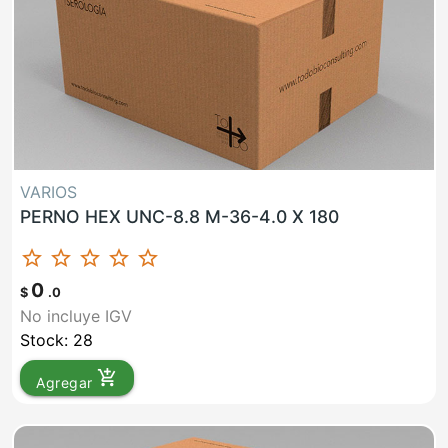
VARIOS
PERNO HEX UNC-8.8 M-36-4.0 X 180
star_border
star_border
star_border
star_border
star_border
0
$
.0
No incluye IGV
Stock: 28
add_shopping_cart
Agregar