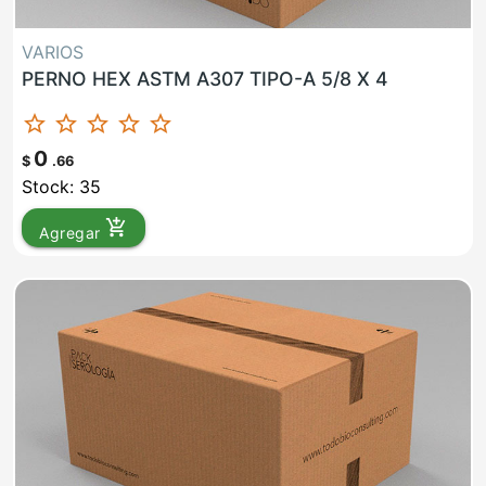
VARIOS
PERNO HEX ASTM A307 TIPO-A 5/8 X 4
star_border
star_border
star_border
star_border
star_border
0
$
.66
Stock: 35
add_shopping_cart
Agregar