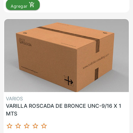
add_shopping_cart
Agregar
VARIOS
VARILLA ROSCADA DE BRONCE UNC-9/16 X 1
MTS
star_border
star_border
star_border
star_border
star_border