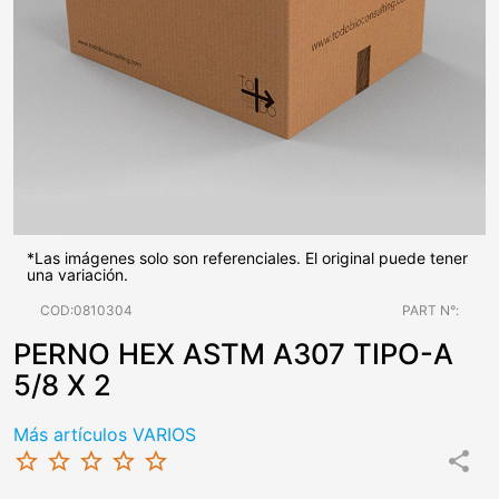
*Las imágenes solo son referenciales. El original puede tener
una variación.
COD:0810304
PART N°:
PERNO HEX ASTM A307 TIPO-A
5/8 X 2
Más artículos VARIOS
star_border
star_border
star_border
star_border
star_border
share