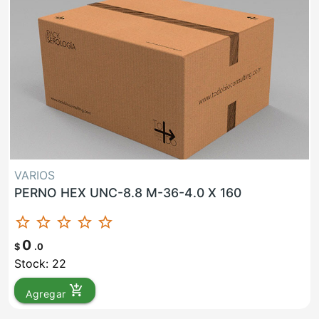
VARIOS
PERNO HEX UNC-8.8 M-36-4.0 X 160
star_border
star_border
star_border
star_border
star_border
0
$
.0
Stock: 22
add_shopping_cart
Agregar