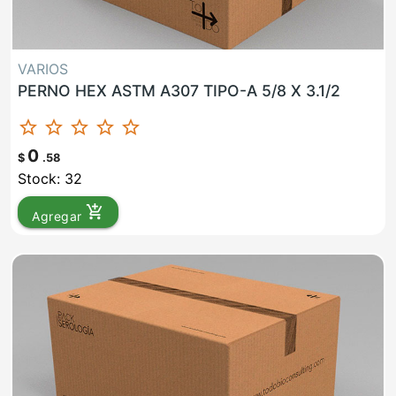
VARIOS
PERNO HEX ASTM A307 TIPO-A 5/8 X 3.1/2
star_border
star_border
star_border
star_border
star_border
0
$
.58
Stock: 32
add_shopping_cart
Agregar