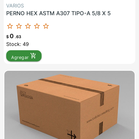
VARIOS
PERNO HEX ASTM A307 TIPO-A 5/8 X 5
star_border
star_border
star_border
star_border
star_border
0
$
.63
Stock: 49
add_shopping_cart
Agregar