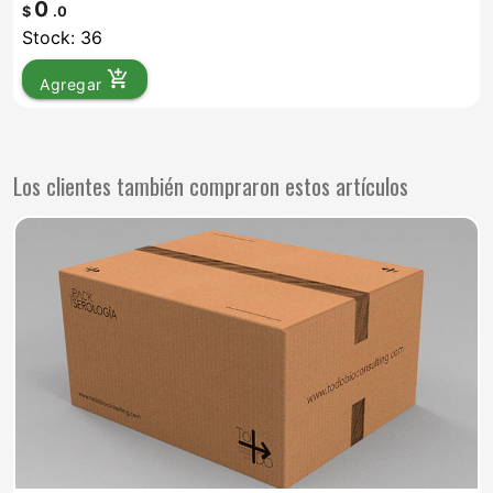
0
$
.0
Stock: 36
add_shopping_cart
Agregar
Los clientes también compraron estos artículos