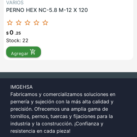
VARIOS
PERNO HEX NC-5.8 M-12 X 120
star_border
star_border
star_border
star_border
star_border
0
$
.25
Stock: 22
add_shopping_cart
Agregar
IMGEHSA
Fabricamos y comercializamos soluciones en
pernería y sujeción con la más alta calidad y
precisión. Ofrecemos una amplia gama de
tornillos, pernos, tuercas y fijaciones para la
industria y la construcción. ¡Confianza y
resistencia en cada pieza!