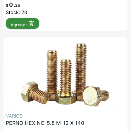
0
$
.25
Stock: 20
add_shopping_cart
Agregar
VARIOS
PERNO HEX NC-5.8 M-12 X 140