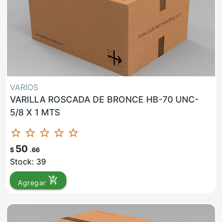
VARIOS
VARILLA ROSCADA DE BRONCE HB-70 UNC-
5/8 X 1 MTS
star_border
star_border
star_border
star_border
star_border
50
$
.66
Stock: 39
add_shopping_cart
Agregar