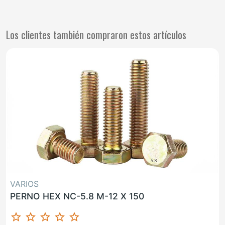
Los clientes también compraron estos artículos
VARIOS
PERNO HEX NC-5.8 M-12 X 150
star_border
star_border
star_border
star_border
star_border