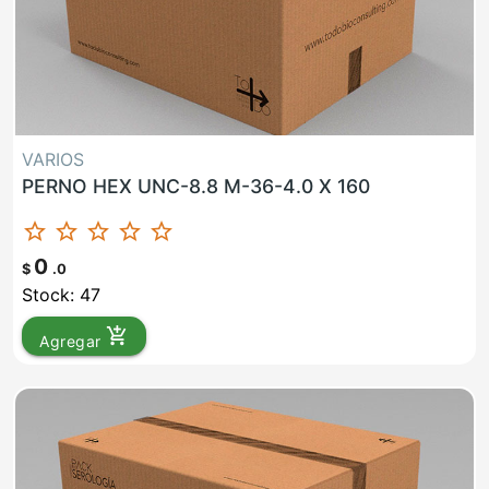
VARIOS
PERNO HEX UNC-8.8 M-36-4.0 X 160
star_border
star_border
star_border
star_border
star_border
0
$
.0
Stock: 47
add_shopping_cart
Agregar