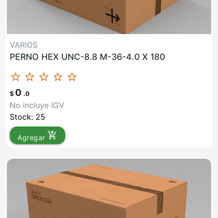
VARIOS
PERNO HEX UNC-8.8 M-36-4.0 X 180
star_border
star_border
star_border
star_border
star_border
0
$
.0
No incluye IGV
Stock: 25
add_shopping_cart
Agregar