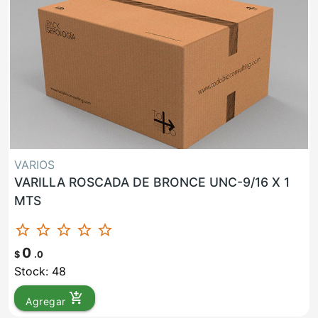
VARIOS
VARILLA ROSCADA DE BRONCE UNC-9/16 X 1
MTS
star_border
star_border
star_border
star_border
star_border
0
$
.0
Stock: 48
add_shopping_cart
Agregar