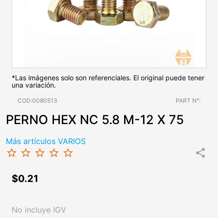
*Las imágenes solo son referenciales. El original puede tener
una variación.
COD:0080513
PART N°:
PERNO HEX NC 5.8 M-12 X 75
Más artículos VARIOS
star_border
star_border
star_border
star_border
star_border
share
$0.21
No incluye IGV