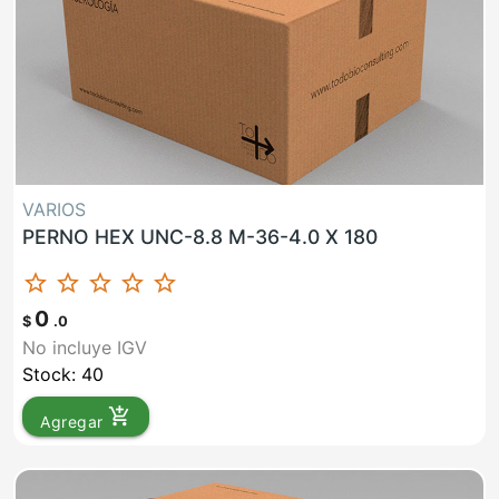
VARIOS
PERNO HEX UNC-8.8 M-36-4.0 X 180
star_border
star_border
star_border
star_border
star_border
0
$
.0
No incluye IGV
Stock: 40
add_shopping_cart
Agregar