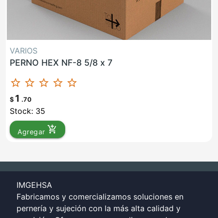
VARIOS
PERNO HEX NF-8 5/8 x 7
star_border
star_border
star_border
star_border
star_border
1
$
.70
Stock: 35
add_shopping_cart
Agregar
IMGEHSA
Fabricamos y comercializamos soluciones en
pernería y sujeción con la más alta calidad y