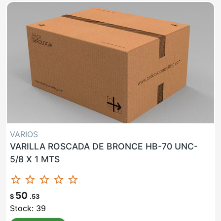
VARIOS
VARILLA ROSCADA DE BRONCE HB-70 UNC-
5/8 X 1 MTS
star_border
star_border
star_border
star_border
star_border
50
$
.53
Stock: 39