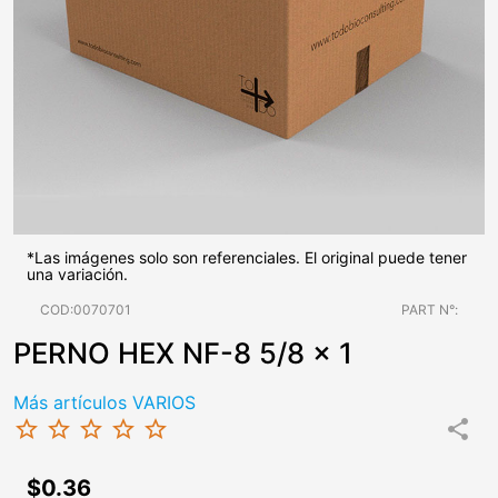
*Las imágenes solo son referenciales. El original puede tener
una variación.
COD:0070701
PART N°:
PERNO HEX NF-8 5/8 x 1
Más artículos VARIOS
star_border
star_border
star_border
star_border
star_border
share
$0.36