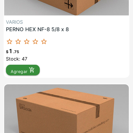
VARIOS
PERNO HEX NF-8 5/8 x 8
star_border
star_border
star_border
star_border
star_border
1
$
.75
Stock: 47
add_shopping_cart
Agregar