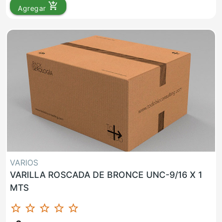
add_shopping_cart
Agregar
VARIOS
VARILLA ROSCADA DE BRONCE UNC-9/16 X 1
MTS
star_border
star_border
star_border
star_border
star_border