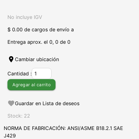
No incluye IGV
$ 0.00 de cargos de envío a
Entrega aprox. el 0, 0 de 0
location_on
Cambiar ubicación
Cantidad :
Agregar al carrito
favorite
Guardar en Lista de deseos
Stock: 22
NORMA DE FABRICACIÓN: ANSI/ASME B18.2.1 SAE
J429