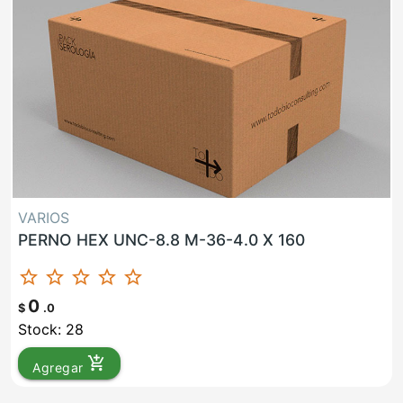
VARIOS
PERNO HEX UNC-8.8 M-36-4.0 X 160
star_border
star_border
star_border
star_border
star_border
0
$
.0
Stock: 28
add_shopping_cart
Agregar