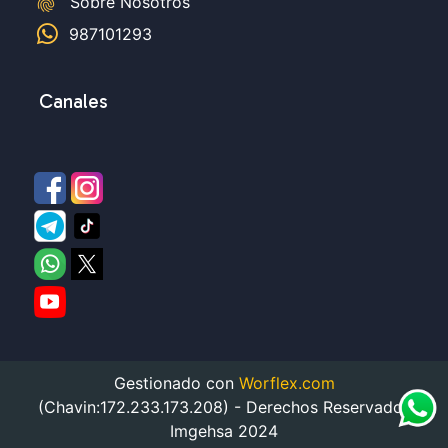
fingerprint
Sobre Nosotros
987101293
Canales
Gestionado con
Worflex.com
(Chavin:172.233.173.208) - Derechos Reservados
Imgehsa 2024