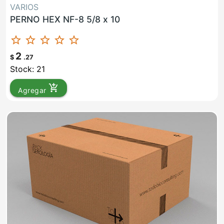
VARIOS
PERNO HEX NF-8 5/8 x 10
star_border
star_border
star_border
star_border
star_border
2
$
.27
Stock: 21
add_shopping_cart
Agregar