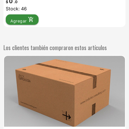
0
$
.0
Stock: 46
add_shopping_cart
Agregar
Los clientes también compraron estos artículos