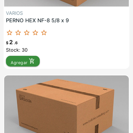
VARIOS
PERNO HEX NF-8 5/8 x 9
star_border
star_border
star_border
star_border
star_border
2
$
.6
Stock: 30
add_shopping_cart
Agregar