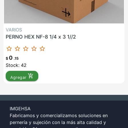
VARIOS
PERNO HEX NF-8 1/4 x 3 1//2
star_border
star_border
star_border
star_border
star_border
0
$
.15
Stock: 42
add_shopping_cart
Agregar
IMGEHSA
Fabricamos y comercializamos soluciones en
pernería y sujeción con la más alta calidad y