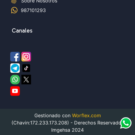
fingerprint
Sobre Nosotros
987101293
Canales
Gestionado con
Worflex.com
(Chavin:172.233.173.208) - Derechos Reservados
Imgehsa 2024