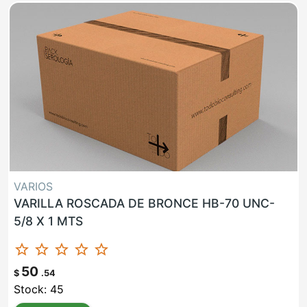
VARIOS
VARILLA ROSCADA DE BRONCE HB-70 UNC-
5/8 X 1 MTS
star_border
star_border
star_border
star_border
star_border
50
$
.54
Stock: 45