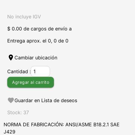
No incluye IGV
$ 0.00 de cargos de envío a
Entrega aprox. el 0, 0 de 0
location_on
Cambiar ubicación
Cantidad :
Agregar al carrito
favorite
Guardar en Lista de deseos
Stock: 37
NORMA DE FABRICACIÓN: ANSI/ASME B18.2.1 SAE
J429