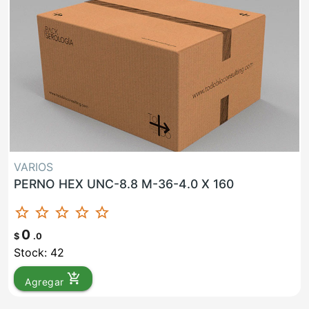
VARIOS
PERNO HEX UNC-8.8 M-36-4.0 X 160
star_border
star_border
star_border
star_border
star_border
0
$
.0
Stock: 42
add_shopping_cart
Agregar