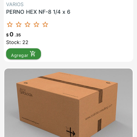
VARIOS
PERNO HEX NF-8 1/4 x 6
star_border
star_border
star_border
star_border
star_border
0
$
.35
Stock: 22
add_shopping_cart
Agregar