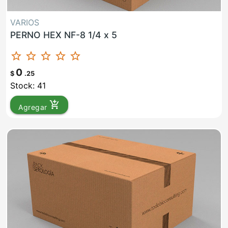
VARIOS
PERNO HEX NF-8 1/4 x 5
star_border
star_border
star_border
star_border
star_border
0
$
.25
Stock: 41
add_shopping_cart
Agregar