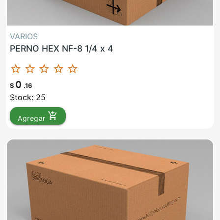
VARIOS
PERNO HEX NF-8 1/4 x 4
star_border
star_border
star_border
star_border
star_border
0
$
.16
Stock: 25
add_shopping_cart
Agregar