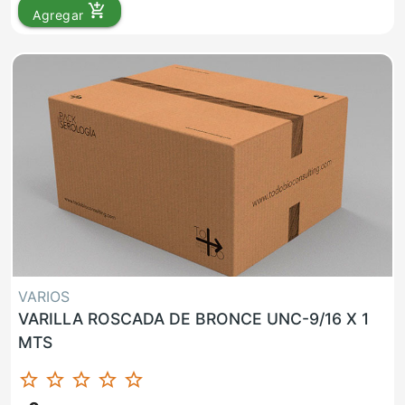
add_shopping_cart
Agregar
VARIOS
VARILLA ROSCADA DE BRONCE UNC-9/16 X 1
MTS
star_border
star_border
star_border
star_border
star_border