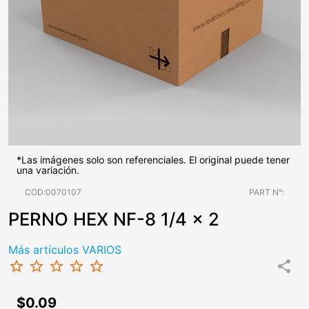
*Las imágenes solo son referenciales. El original puede tener
una variación.
COD:0070107
PART N°:
PERNO HEX NF-8 1/4 x 2
Más artículos VARIOS
star_border
star_border
star_border
star_border
star_border
share
$0.09