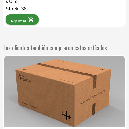
0
$
.0
Stock: 38
add_shopping_cart
Agregar
Los clientes también compraron estos artículos