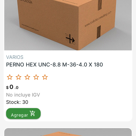
VARIOS
PERNO HEX UNC-8.8 M-36-4.0 X 180
star_border
star_border
star_border
star_border
star_border
0
$
.0
No incluye IGV
Stock: 30
add_shopping_cart
Agregar