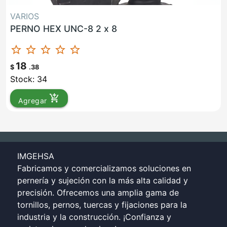
VARIOS
PERNO HEX UNC-8 2 x 8
star_border
star_border
star_border
star_border
star_border
18
$
.38
Stock: 34
add_shopping_cart
Agregar
IMGEHSA
Fabricamos y comercializamos soluciones en
pernería y sujeción con la más alta calidad y
precisión. Ofrecemos una amplia gama de
tornillos, pernos, tuercas y fijaciones para la
industria y la construcción. ¡Confianza y