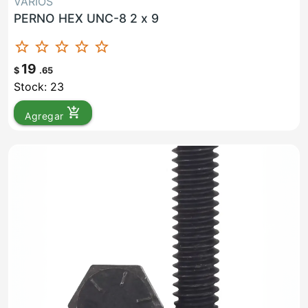
VARIOS
PERNO HEX UNC-8 2 x 9
star_border
star_border
star_border
star_border
star_border
19
$
.65
Stock: 23
add_shopping_cart
Agregar