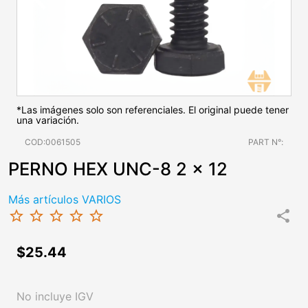
*Las imágenes solo son referenciales. El original puede tener
una variación.
COD:0061505
PART N°:
PERNO HEX UNC-8 2 x 12
Más artículos VARIOS
star_border
star_border
star_border
star_border
star_border
share
$25.44
No incluye IGV