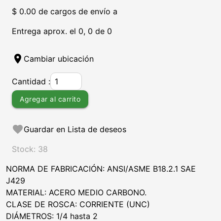
$ 0.00 de cargos de envío a
Entrega aprox. el 0, 0 de 0
location_on
Cambiar ubicación
Cantidad :
Agregar al carrito
favorite
Guardar en Lista de deseos
Stock: 38
NORMA DE FABRICACIÓN: ANSI/ASME B18.2.1 SAE
J429
MATERIAL: ACERO MEDIO CARBONO.
CLASE DE ROSCA: CORRIENTE (UNC)
DIÁMETROS: 1/4 hasta 2