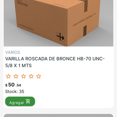
VARIOS
VARILLA ROSCADA DE BRONCE HB-70 UNC-
5/8 X 1 MTS
star_border
star_border
star_border
star_border
star_border
50
$
.54
Stock: 35
add_shopping_cart
Agregar