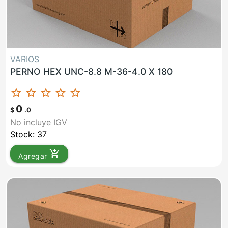
VARIOS
PERNO HEX UNC-8.8 M-36-4.0 X 180
star_border
star_border
star_border
star_border
star_border
0
$
.0
No incluye IGV
Stock: 37
add_shopping_cart
Agregar