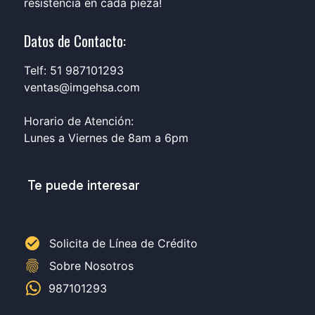
resistencia en cada pieza!
Datos de Contacto:
Telf: 51 987101293
ventas@imgehsa.com
Horario de Atención:
Lunes a Viernes de 8am a 6pm
Te puede interesar
check_circle
Solicita de Línea de Crédito
fingerprint
Sobre Nosotros
987101293