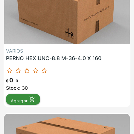
VARIOS
PERNO HEX UNC-8.8 M-36-4.0 X 160
star_border
star_border
star_border
star_border
star_border
0
$
.0
Stock: 30
add_shopping_cart
Agregar