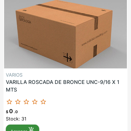
VARIOS
VARILLA ROSCADA DE BRONCE UNC-9/16 X 1
MTS
star_border
star_border
star_border
star_border
star_border
0
$
.0
Stock: 31
add_shopping_cart