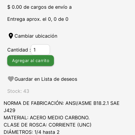
$ 0.00 de cargos de envío a
Entrega aprox. el 0, 0 de 0
location_on
Cambiar ubicación
Cantidad :
Agregar al carrito
favorite
Guardar en Lista de deseos
Stock: 43
NORMA DE FABRICACIÓN: ANSI/ASME B18.2.1 SAE
J429
MATERIAL: ACERO MEDIO CARBONO.
CLASE DE ROSCA: CORRIENTE (UNC)
DIÁMETROS: 1/4 hasta 2