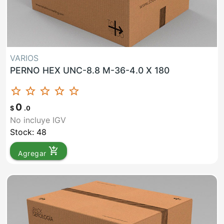
VARIOS
PERNO HEX UNC-8.8 M-36-4.0 X 180
star_border
star_border
star_border
star_border
star_border
0
$
.0
No incluye IGV
Stock: 48
add_shopping_cart
Agregar