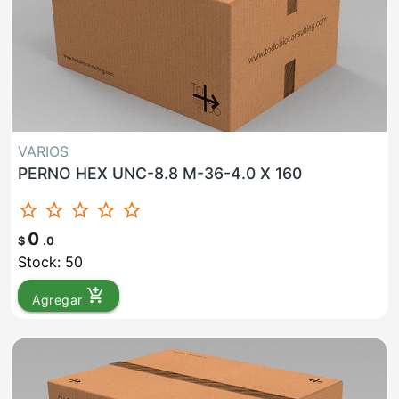
VARIOS
PERNO HEX UNC-8.8 M-36-4.0 X 160
star_border
star_border
star_border
star_border
star_border
0
$
.0
Stock: 50
add_shopping_cart
Agregar