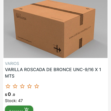
VARIOS
VARILLA ROSCADA DE BRONCE UNC-9/16 X 1
MTS
star_border
star_border
star_border
star_border
star_border
0
$
.0
Stock: 47
add_shopping_cart