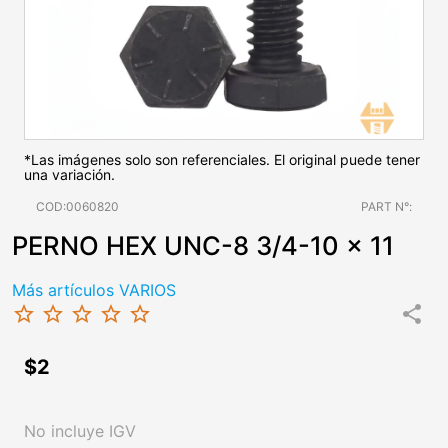
*Las imágenes solo son referenciales. El original puede tener
una variación.
COD:0060820
PART N°:
PERNO HEX UNC-8 3/4-10 x 11
Más artículos VARIOS
star_border
star_border
star_border
star_border
star_border
share
$2
No incluye IGV