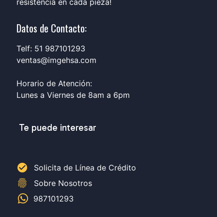
resistencia en cada pieza!
Datos de Contacto:
Telf: 51 987101293
ventas@imgehsa.com
Horario de Atención:
Lunes a Viernes de 8am a 6pm
Te puede interesar
check_circle
Solicita de Línea de Crédito
fingerprint
Sobre Nosotros
987101293