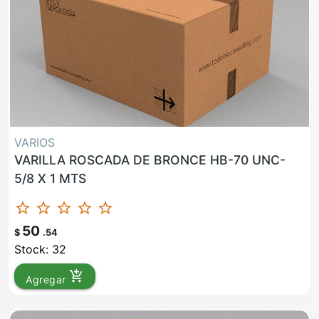
VARIOS
VARILLA ROSCADA DE BRONCE HB-70 UNC-
5/8 X 1 MTS
star_border
star_border
star_border
star_border
star_border
50
$
.54
Stock: 32
add_shopping_cart
Agregar