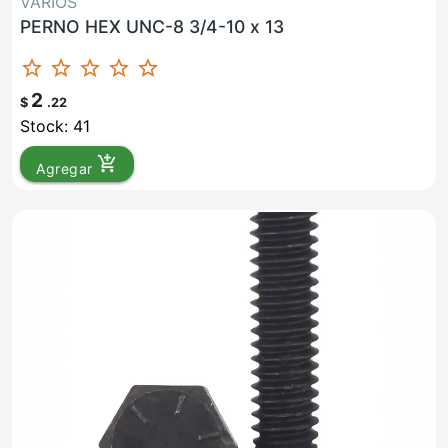
VARIOS
PERNO HEX UNC-8 3/4-10 x 13
star_border
star_border
star_border
star_border
star_border
2
$
.22
Stock: 41
add_shopping_cart
Agregar