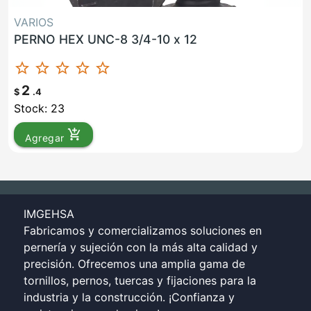
VARIOS
PERNO HEX UNC-8 3/4-10 x 12
star_border
star_border
star_border
star_border
star_border
2
$
.4
Stock: 23
add_shopping_cart
Agregar
IMGEHSA
Fabricamos y comercializamos soluciones en
pernería y sujeción con la más alta calidad y
precisión. Ofrecemos una amplia gama de
tornillos, pernos, tuercas y fijaciones para la
industria y la construcción. ¡Confianza y