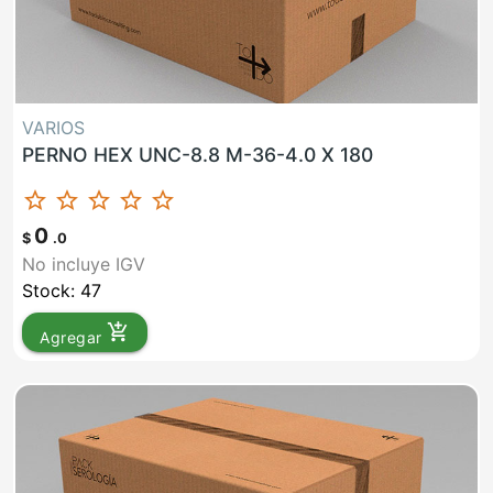
VARIOS
PERNO HEX UNC-8.8 M-36-4.0 X 180
star_border
star_border
star_border
star_border
star_border
0
$
.0
No incluye IGV
Stock: 47
add_shopping_cart
Agregar