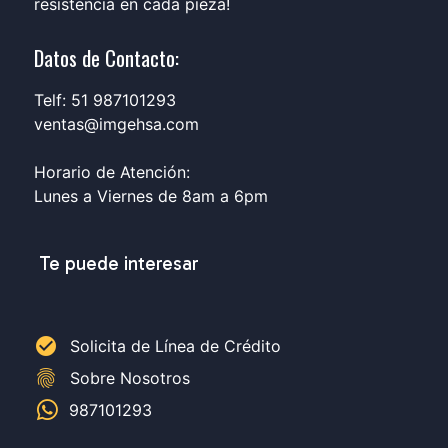
resistencia en cada pieza!
Datos de Contacto:
Telf: 51 987101293
ventas@imgehsa.com
Horario de Atención:
Lunes a Viernes de 8am a 6pm
Te puede interesar
check_circle
Solicita de Línea de Crédito
fingerprint
Sobre Nosotros
987101293