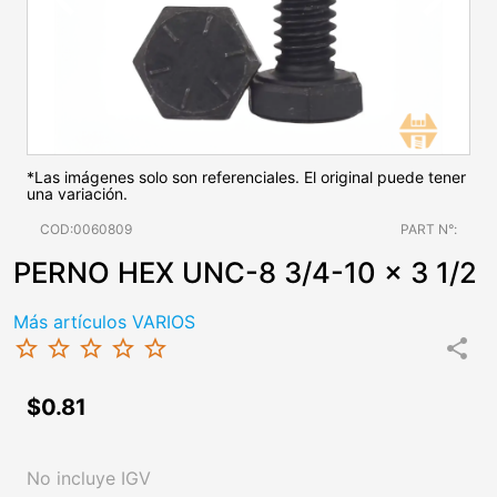
*Las imágenes solo son referenciales. El original puede tener
una variación.
COD:0060809
PART N°:
PERNO HEX UNC-8 3/4-10 x 3 1/2
Más artículos VARIOS
star_border
star_border
star_border
star_border
star_border
share
$0.81
No incluye IGV