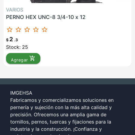
VARIOS
PERNO HEX UNC-8 3/4-10 x 12
star_border
star_border
star_border
star_border
star_border
2
$
.3
Stock: 25
add_shopping_cart
Agregar
IMGEHSA
Fabricamos y comercializamos soluciones en
pernería y sujeción con la más alta calidad y
precisión. Ofrecemos una amplia gama de
tornillos, pernos, tuercas y fijaciones para la
industria y la construcción. ¡Confianza y