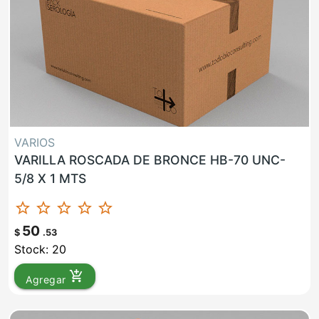
VARIOS
VARILLA ROSCADA DE BRONCE HB-70 UNC-
5/8 X 1 MTS
star_border
star_border
star_border
star_border
star_border
50
$
.53
Stock: 20
add_shopping_cart
Agregar