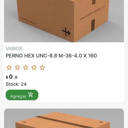
VARIOS
PERNO HEX UNC-8.8 M-36-4.0 X 160
star_border
star_border
star_border
star_border
star_border
0
$
.0
Stock: 24
add_shopping_cart
Agregar