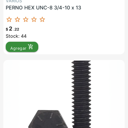
VARIOS
PERNO HEX UNC-8 3/4-10 x 13
star_border
star_border
star_border
star_border
star_border
2
$
.22
Stock: 44
add_shopping_cart
Agregar