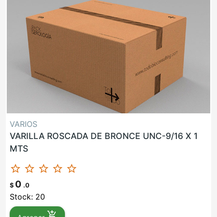
VARIOS
VARILLA ROSCADA DE BRONCE UNC-9/16 X 1
MTS
star_border
star_border
star_border
star_border
star_border
0
$
.0
Stock: 20
add_shopping_cart