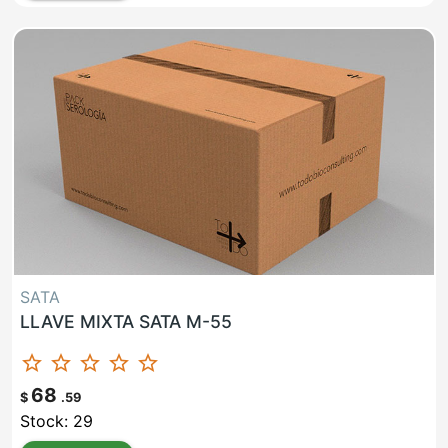
SATA
LLAVE MIXTA SATA M-55
star_border
star_border
star_border
star_border
star_border
68
$
.59
Stock: 29