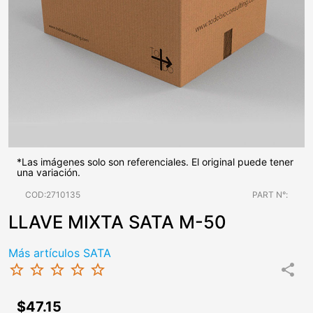
*Las imágenes solo son referenciales. El original puede tener
una variación.
COD:2710135
PART N°:
LLAVE MIXTA SATA M-50
Más artículos SATA
star_border
star_border
star_border
star_border
star_border
share
$47.15