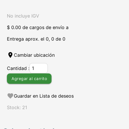
No incluye IGV
$ 0.00 de cargos de envío a
Entrega aprox. el 0, 0 de 0
location_on
Cambiar ubicación
Cantidad :
Agregar al carrito
favorite
Guardar en Lista de deseos
Stock: 21