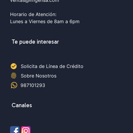
ventas@imgehsa.com
Horario de Atención:
Lunes a Viernes de 8am a 6pm
Te puede interesar
check_circle
Solicita de Línea de Crédito
fingerprint
Sobre Nosotros
987101293
Canales