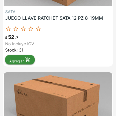
SATA
JUEGO LLAVE RATCHET SATA 12 PZ 8-19MM
star_border
star_border
star_border
star_border
star_border
52
$
.7
No incluye IGV
Stock: 31
add_shopping_cart
Agregar