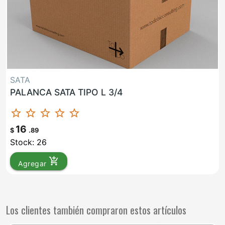
SATA
PALANCA SATA TIPO L 3/4
star_border
star_border
star_border
star_border
star_border
16
$
.89
Stock: 26
add_shopping_cart
Agregar
Los clientes también compraron estos artículos