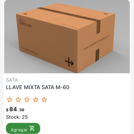
SATA
LLAVE MIXTA SATA M-60
star_border
star_border
star_border
star_border
star_border
84
$
.56
Stock: 25
add_shopping_cart
Agregar