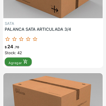
SATA
PALANCA SATA ARTICULADA 3/4
star_border
star_border
star_border
star_border
star_border
24
$
.70
Stock: 42
add_shopping_cart
Agregar