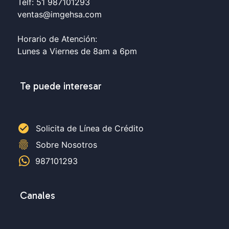
Telf: 51 987101293
ventas@imgehsa.com
Horario de Atención:
Lunes a Viernes de 8am a 6pm
Te puede interesar
check_circle
Solicita de Línea de Crédito
fingerprint
Sobre Nosotros
987101293
Canales