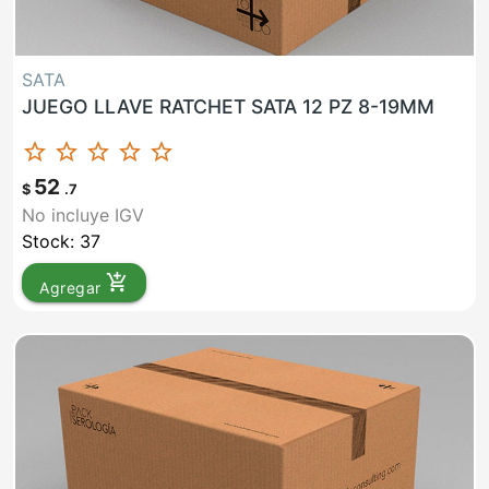
SATA
JUEGO LLAVE RATCHET SATA 12 PZ 8-19MM
star_border
star_border
star_border
star_border
star_border
52
$
.7
No incluye IGV
Stock: 37
add_shopping_cart
Agregar