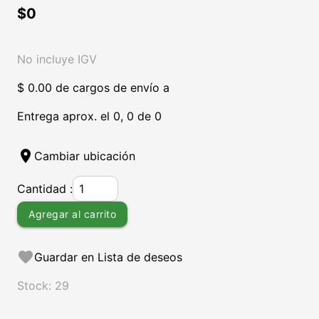
$0
No incluye IGV
$ 0.00 de cargos de envío a
Entrega aprox. el 0, 0 de 0
location_on
Cambiar ubicación
Cantidad :
Agregar al carrito
favorite
Guardar en Lista de deseos
Stock: 29