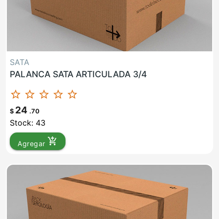
SATA
PALANCA SATA ARTICULADA 3/4
star_border
star_border
star_border
star_border
star_border
24
$
.70
Stock: 43
add_shopping_cart
Agregar