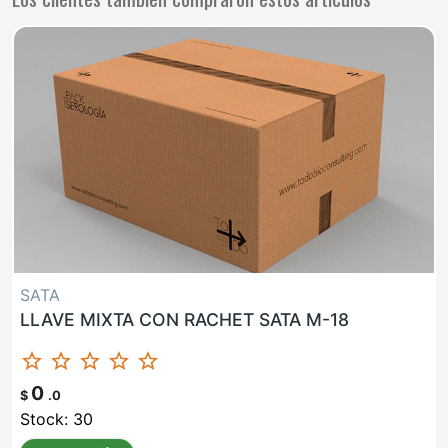
SATA
LLAVE MIXTA CON RACHET SATA M-18
star_border
star_border
star_border
star_border
star_border
0
$
.0
Stock: 30