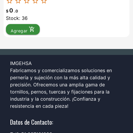
star_border
star_border
star_border
star_border
star_border
0
$
.0
Stock: 36
add_shopping_cart
Agregar
IMGEHSA
Fabricamos y comercializamos soluciones en
pernería y sujeción con la más alta calidad y
precisión. Ofrecemos una amplia gama de
tornillos, pernos, tuercas y fijaciones para la
industria y la construcción. ¡Confianza y
resistencia en cada pieza!
Datos de Contacto: