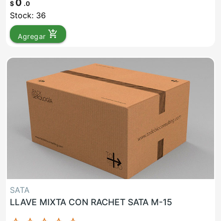
0
$
.0
Stock: 36
add_shopping_cart
Agregar
SATA
LLAVE MIXTA CON RACHET SATA M-15