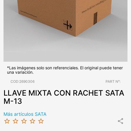
*Las imágenes solo son referenciales. El original puede tener
una variación.
COD:2690306
PART N°:
LLAVE MIXTA CON RACHET SATA
M-13
Más artículos SATA
star_border
star_border
star_border
star_border
star_border
share