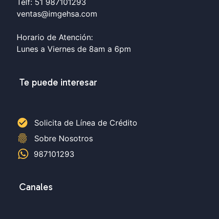
Telf: 51 987101293
ventas@imgehsa.com
Horario de Atención:
Lunes a Viernes de 8am a 6pm
Te puede interesar
check_circle
Solicita de Línea de Crédito
fingerprint
Sobre Nosotros
987101293
Canales