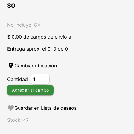
$0
No incluye IGV
$ 0.00 de cargos de envío a
Entrega aprox. el 0, 0 de 0
location_on
Cambiar ubicación
Cantidad :
Agregar al carrito
favorite
Guardar en Lista de deseos
Stock: 47