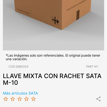
*Las imágenes solo son referenciales. El original puede tener
una variación.
COD:2690303
PART N°:
LLAVE MIXTA CON RACHET SATA
M-10
Más artículos SATA
star_border
star_border
star_border
star_border
star_border
share