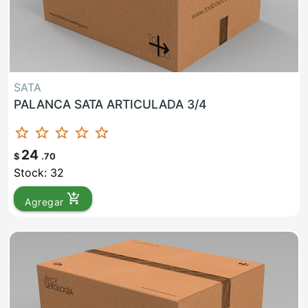
SATA
PALANCA SATA ARTICULADA 3/4
star_border
star_border
star_border
star_border
star_border
24
$
.70
Stock: 32
add_shopping_cart
Agregar