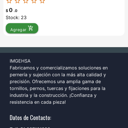
star_border
star_border
star_border
star_border
star_border
0
$
.0
Stock: 23
add_shopping_cart
Agregar
IMGEHSA
Fabricamos y comercializamos soluciones en
pernería y sujeción con la más alta calidad y
precisión. Ofrecemos una amplia gama de
tornillos, pernos, tuercas y fijaciones para la
industria y la construcción. ¡Confianza y
resistencia en cada pieza!
Datos de Contacto: