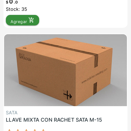
0
$
.0
Stock: 35
add_shopping_cart
Agregar
SATA
LLAVE MIXTA CON RACHET SATA M-15