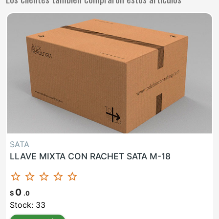
SATA
LLAVE MIXTA CON RACHET SATA M-18
star_border
star_border
star_border
star_border
star_border
0
$
.0
Stock: 33