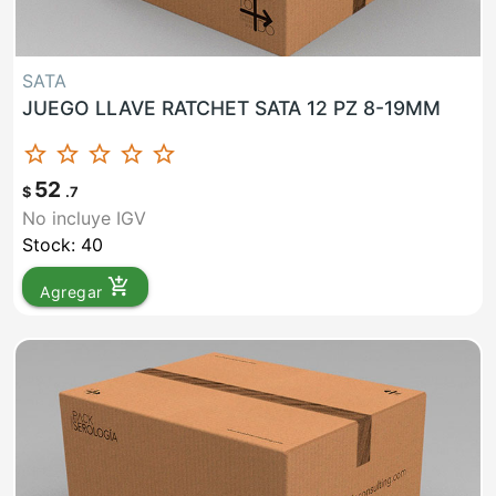
SATA
JUEGO LLAVE RATCHET SATA 12 PZ 8-19MM
star_border
star_border
star_border
star_border
star_border
52
$
.7
No incluye IGV
Stock: 40
add_shopping_cart
Agregar