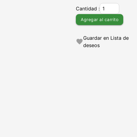
Cantidad :
Agregar al carrito
Guardar en Lista de
favorite
deseos