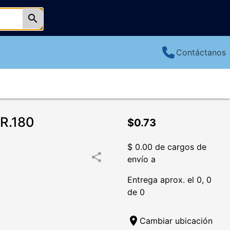
search
Contáctanos
R.180
$0.73
$ 0.00 de cargos de
share
envío a
Entrega aprox. el 0, 0
de 0
location_on
Cambiar ubicación