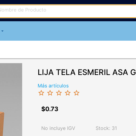
arrow_drop_down
LIJA TELA ESMERIL ASA G
Más artículos
star_border
star_border
star_border
star_border
star_border
$0.73
No incluye IGV
Stock: 31