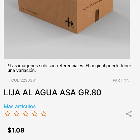
*Las imágenes solo son referenciales. El original puede tener
una variación.
COD:2230301
PART N°:
LIJA AL AGUA ASA GR.80
Más artículos
star_border
star_border
star_border
star_border
star_border
share
$1.08