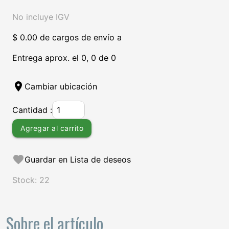
No incluye IGV
$ 0.00 de cargos de envío a
Entrega aprox. el 0, 0 de 0
location_on
Cambiar ubicación
Cantidad :
Agregar al carrito
favorite
Guardar en Lista de deseos
Stock: 22
Sobre el artículo