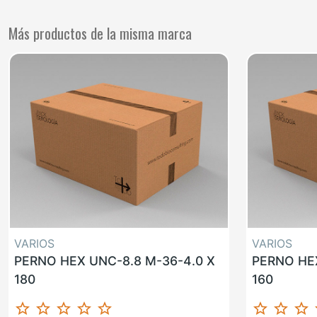
Más productos de la misma marca
VARIOS
VARIOS
PERNO HEX UNC-8.8 M-36-4.0 X
PERNO HEX
180
160
star_border
star_border
star_border
star_border
star_border
star_border
star_border
star_border
st