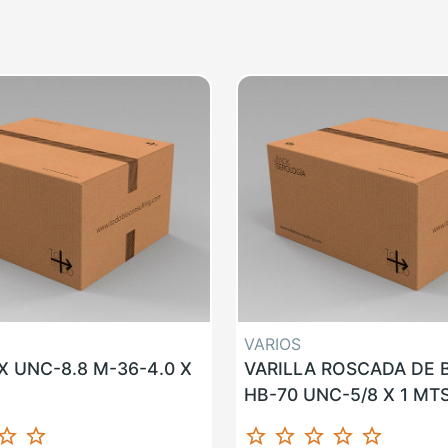
VARIOS
 UNC-8.8 M-36-4.0 X
VARILLA ROSCADA DE
HB-70 UNC-5/8 X 1 MT
ar_border
star_border
star_border
star_border
star_border
star_border
star_border