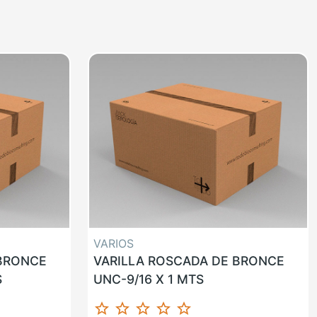
VARIOS
 BRONCE
VARILLA ROSCADA DE BRONCE
S
UNC-9/16 X 1 MTS
star_border
star_border
star_border
star_border
star_border