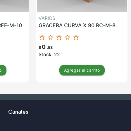
VARIOS
REF-M-10
GRACERA CURVA X 90 RC-M-8
star_border
star_border
star_border
star_border
star_border
0
$
.58
Stock: 22
o
Agregar
al carrito
Canales