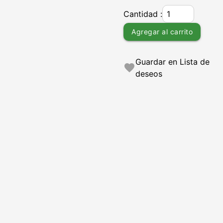
Cantidad :
Agregar al carrito
Guardar en Lista de
favorite
deseos