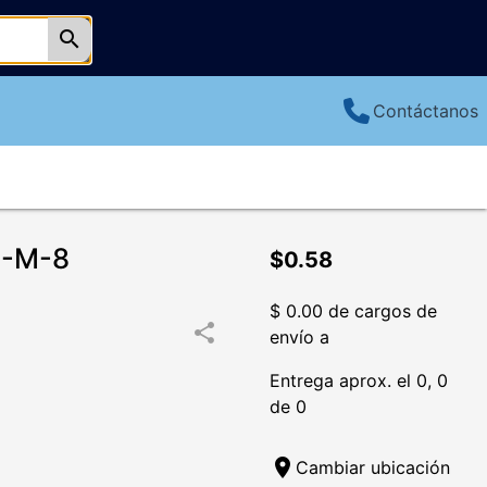
search
Contáctanos
C-M-8
$0.58
$ 0.00 de cargos de
share
envío a
Entrega aprox. el 0, 0
de 0
location_on
Cambiar ubicación