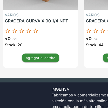
VARIOS
VARIOS
GRACERA CURVA X 90 1/4 NPT
GRACERA C
star_border
star_border
star_border
star_border
star_border
star_border
star_border
star_border
st
0
0
$
.86
$
.59
Stock: 20
Stock: 44
Agregar
al carrito
IMGEHSA
Fabricamos y comercializamos 
sujeción con la más alta calid
una amplia gama de tornillos, p