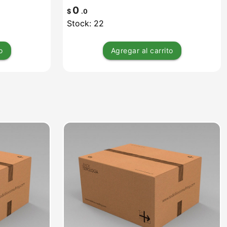
0
$
.0
Stock: 22
o
Agregar
al carrito