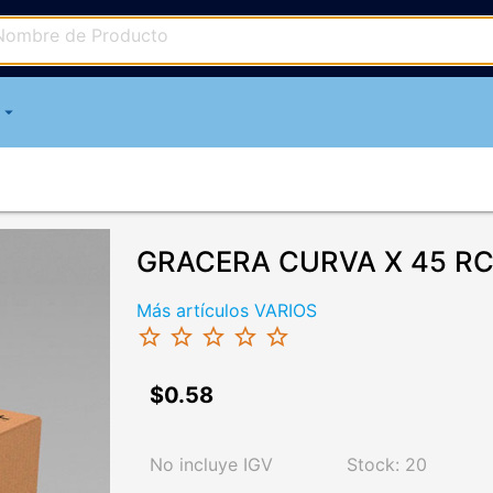
arrow_drop_down
GRACERA CURVA X 45 R
Más artículos VARIOS
star_border
star_border
star_border
star_border
star_border
$0.58
No incluye IGV
Stock: 20