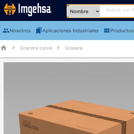
group
bookmarks
view_module
Nosotros
Aplicaciones Industriales
Productos
home
Gracera curva
Grasera