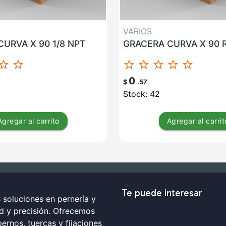
VARIOS
URVA X 90 1/8 NPT
GRACERA CURVA X 90 
ar_border
star_border
star_border
star_border
star_border
star_border
star_border
0
$
.57
Stock: 42
Agregar
al carrito
Agregar
al carrit
Te puede interesar
soluciones en pernería y
ad y precisión. Ofrecemos
ernos, tuercas y fijaciones