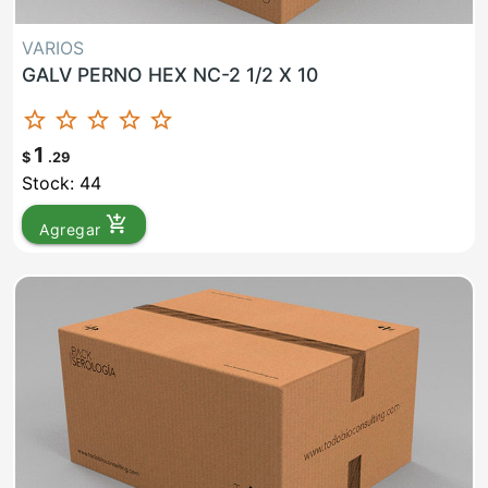
VARIOS
GALV PERNO HEX NC-2 1/2 X 10
star_border
star_border
star_border
star_border
star_border
1
$
.29
Stock: 44
add_shopping_cart
Agregar