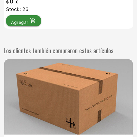
0
$
.0
Stock: 26
add_shopping_cart
Agregar
Los clientes también compraron estos artículos