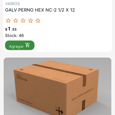
VARIOS
GALV PERNO HEX NC-2 1/2 X 12
star_border
star_border
star_border
star_border
star_border
1
$
.53
Stock: 46
add_shopping_cart
Agregar