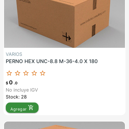
VARIOS
PERNO HEX UNC-8.8 M-36-4.0 X 180
star_border
star_border
star_border
star_border
star_border
0
$
.0
No incluye IGV
Stock: 28
add_shopping_cart
Agregar