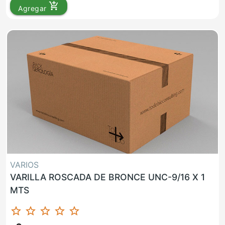
add_shopping_cart
Agregar
VARIOS
VARILLA ROSCADA DE BRONCE UNC-9/16 X 1
MTS
star_border
star_border
star_border
star_border
star_border