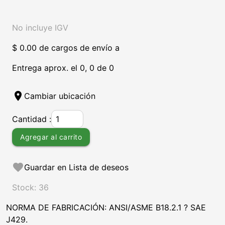
No incluye IGV
$ 0.00 de cargos de envío a
Entrega aprox. el 0, 0 de 0
location_on
Cambiar ubicación
Cantidad :
Agregar al carrito
favorite
Guardar en Lista de deseos
Stock: 36
NORMA DE FABRICACIÓN: ANSI/ASME B18.2.1 ? SAE
J429.