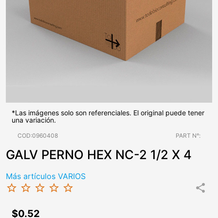
*Las imágenes solo son referenciales. El original puede tener
una variación.
COD:0960408
PART N°:
GALV PERNO HEX NC-2 1/2 X 4
Más artículos VARIOS
star_border
star_border
star_border
star_border
star_border
share
$0.52