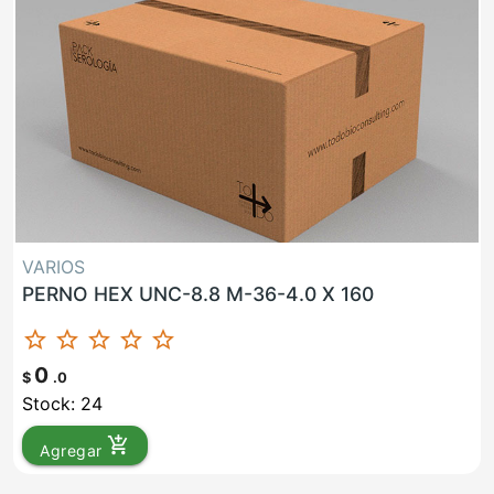
VARIOS
PERNO HEX UNC-8.8 M-36-4.0 X 160
star_border
star_border
star_border
star_border
star_border
0
$
.0
Stock: 24
add_shopping_cart
Agregar