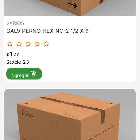
VARIOS
GALV PERNO HEX NC-2 1/2 X 9
star_border
star_border
star_border
star_border
star_border
1
$
.17
Stock: 23
add_shopping_cart
Agregar