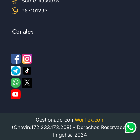
fingerprint
Sobre Nosotros
987101293
Canales
Gestionado con
Worflex.com
(Chavin:172.233.173.208) - Derechos Reservados
Imgehsa 2024