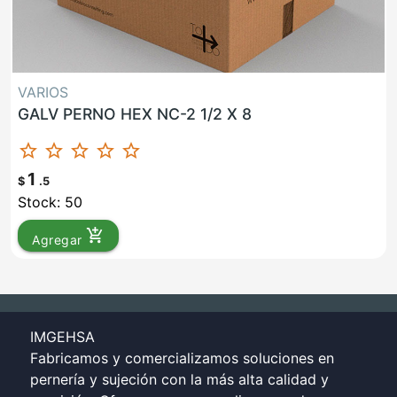
VARIOS
GALV PERNO HEX NC-2 1/2 X 8
star_border
star_border
star_border
star_border
star_border
1
$
.5
Stock: 50
add_shopping_cart
Agregar
IMGEHSA
Fabricamos y comercializamos soluciones en
pernería y sujeción con la más alta calidad y