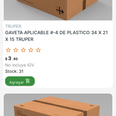
TRUPER
GAVETA APLICABLE #-4 DE PLASTICO 34 X 21
X 15 TRUPER
star_border
star_border
star_border
star_border
star_border
3
$
.93
No incluye IGV
Stock: 31
add_shopping_cart
Agregar