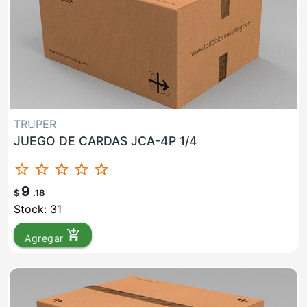
TRUPER
JUEGO DE CARDAS JCA-4P 1/4
star_border
star_border
star_border
star_border
star_border
9
$
.18
Stock: 31
add_shopping_cart
Agregar