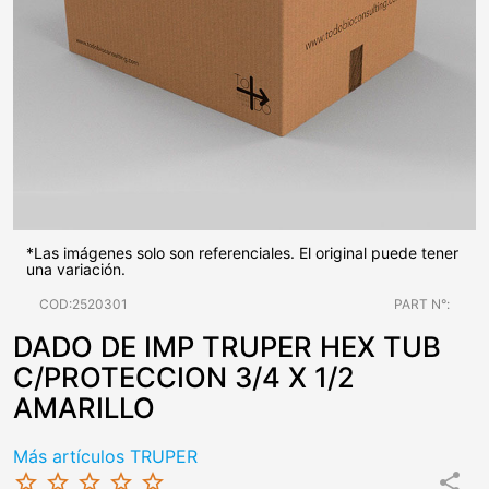
*Las imágenes solo son referenciales. El original puede tener
una variación.
COD:2520301
PART N°:
DADO DE IMP TRUPER HEX TUB
C/PROTECCION 3/4 X 1/2
AMARILLO
Más artículos TRUPER
star_border
star_border
star_border
star_border
star_border
share