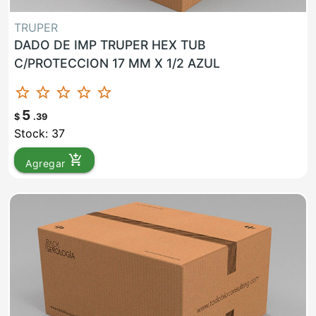
TRUPER
DADO DE IMP TRUPER HEX TUB
C/PROTECCION 17 MM X 1/2 AZUL
star_border
star_border
star_border
star_border
star_border
5
$
.39
Stock: 37
add_shopping_cart
Agregar