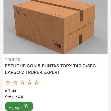
TRUPER
ESTUCHE CON 5 PUNTAS TORX T40 C/SEG
LARGO 2 TRUPER EXPERT
star_border
star_border
star_border
star_border
star_border
1
$
.33
Stock: 44
add_shopping_cart
Agregar