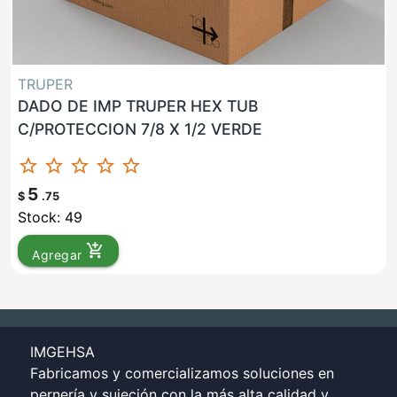
TRUPER
DADO DE IMP TRUPER HEX TUB
C/PROTECCION 7/8 X 1/2 VERDE
star_border
star_border
star_border
star_border
star_border
5
$
.75
Stock: 49
add_shopping_cart
Agregar
IMGEHSA
Fabricamos y comercializamos soluciones en
pernería y sujeción con la más alta calidad y