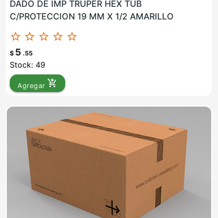
DADO DE IMP TRUPER HEX TUB
C/PROTECCION 19 MM X 1/2 AMARILLO
star_border
star_border
star_border
star_border
star_border
5
$
.55
Stock: 49
add_shopping_cart
Agregar