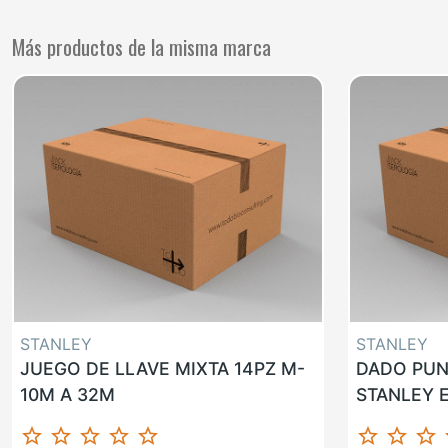
Más productos de la misma marca
STANLEY
STANLEY
JUEGO DE LLAVE MIXTA 14PZ M-
DADO PUN
10M A 32M
STANLEY E
star_border
star_border
star_border
star_border
star_border
star_border
star_border
star_border
st