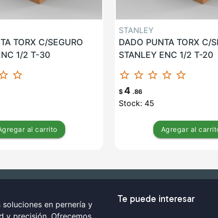
STANLEY
TA TORX C/SEGURO
DADO PUNTA TORX C/
NC 1/2 T-30
STANLEY ENC 1/2 T-20
ar_border
star_border
star_border
star_border
star_border
star_border
star_border
4
$
.86
Stock: 45
Agregar
al carrito
Agregar
al carrit
Te puede interesar
soluciones en pernería y
ad y precisión. Ofrecemos