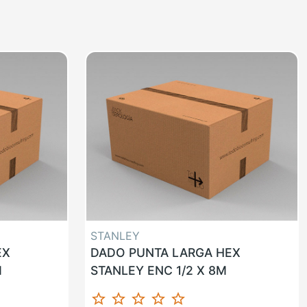
STANLEY
EX
DADO PUNTA LARGA HEX
M
STANLEY ENC 1/2 X 8M
star_border
star_border
star_border
star_border
star_border