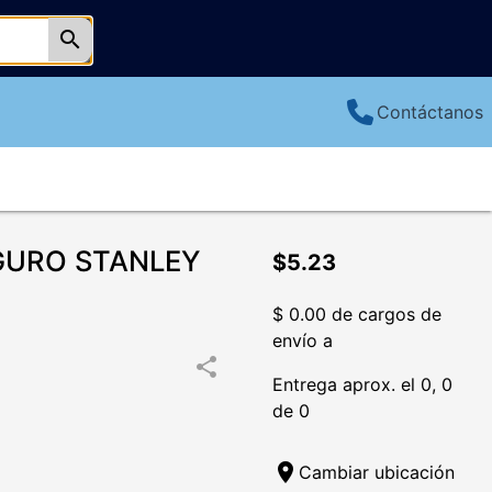
search
Contáctanos
GURO STANLEY
$5.23
$ 0.00 de cargos de
envío a
share
Entrega aprox. el 0, 0
de 0
location_on
Cambiar ubicación