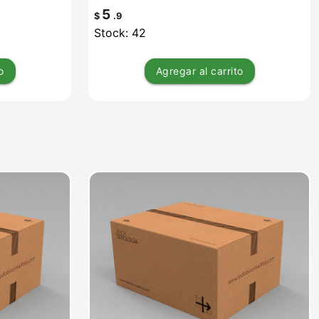
5
$
.9
Stock: 42
o
Agregar
al carrito