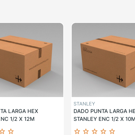
STANLEY
TA LARGA HEX
DADO PUNTA LARGA H
NC 1/2 X 12M
STANLEY ENC 1/2 X 10
ar_border
star_border
star_border
star_border
star_border
star_border
star_border