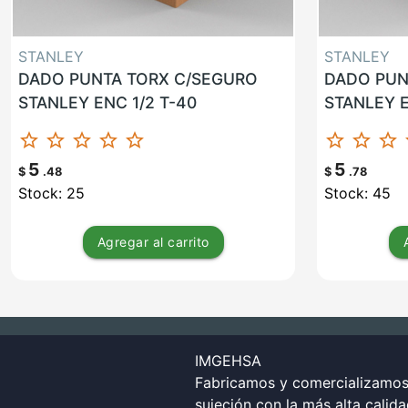
STANLEY
STANLEY
DADO PUNTA TORX C/SEGURO
DADO PUN
STANLEY ENC 1/2 T-40
STANLEY E
star_border
star_border
star_border
star_border
star_border
star_border
star_border
star_border
st
5
5
$
.48
$
.78
Stock: 25
Stock: 45
Agregar
al carrito
IMGEHSA
Fabricamos y comercializamos 
sujeción con la más alta calid