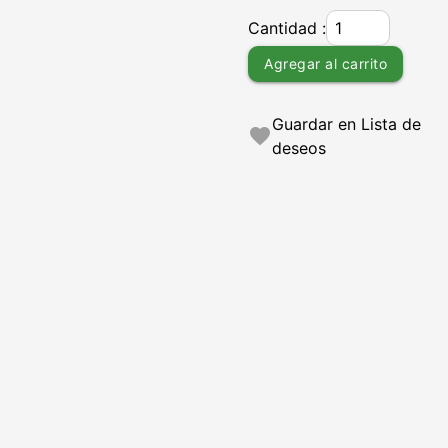
Cantidad :
Agregar al carrito
Guardar en Lista de
favorite
deseos