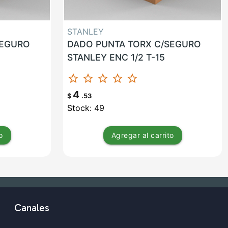
STANLEY
SEGURO
DADO PUNTA TORX C/SEGURO
STANLEY ENC 1/2 T-15
star_border
star_border
star_border
star_border
star_border
4
$
.53
Stock: 49
o
Agregar
al carrito
Canales