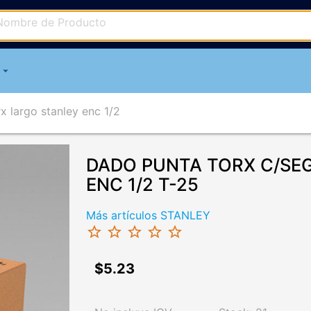
arrow_drop_down
x largo stanley enc 1/2
DADO PUNTA TORX C/SE
ENC 1/2 T-25
Más artículos STANLEY
star_border
star_border
star_border
star_border
star_border
$5.23