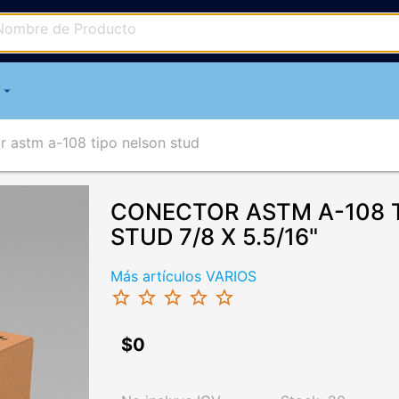
arrow_drop_down
 astm a-108 tipo nelson stud
CONECTOR ASTM A-108 
STUD 7/8 X 5.5/16"
Más artículos VARIOS
star_border
star_border
star_border
star_border
star_border
$0