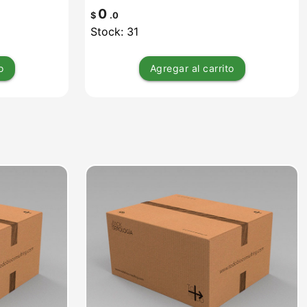
0
$
.0
Stock: 31
o
Agregar
al carrito