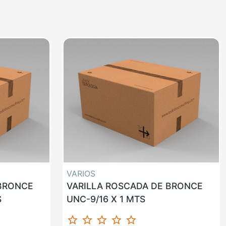
VARIOS
 BRONCE
VARILLA ROSCADA DE BRONCE
S
UNC-9/16 X 1 MTS
star_border
star_border
star_border
star_border
star_border