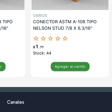
VARIOS
 TIPO
CONECTOR ASTM A-108 TIPO
/16"
NELSON STUD 7/8 X 6.3/16"
star_border
star_border
star_border
star_border
star_border
1
$
.71
Stock: 44
o
Agregar
al carrito
Canales