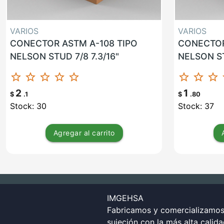
VARIOS
VARIOS
CONECTOR ASTM A-108 TIPO
CONECTOR
NELSON STUD 7/8 7.3/16"
NELSON ST
star_border
star_border
star_border
star_border
star_border
star_border
star_border
star_border
st
2
1
$
.1
$
.80
Stock: 30
Stock: 37
Agregar
al carrito
IMGEHSA
Fabricamos y comercializamos 
sujeción con la más alta calid