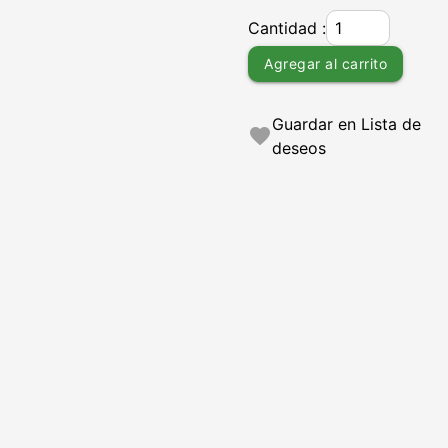
Cantidad :
Agregar al carrito
Guardar en Lista de
favorite
deseos