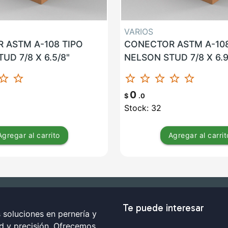
VARIOS
 ASTM A-108 TIPO
CONECTOR ASTM A-108
UD 7/8 X 6.5/8"
NELSON STUD 7/8 X 6.9
ar_border
star_border
star_border
star_border
star_border
star_border
star_border
0
$
.0
Stock: 32
Agregar
al carrito
Agregar
al carrit
Te puede interesar
soluciones en pernería y
ad y precisión. Ofrecemos