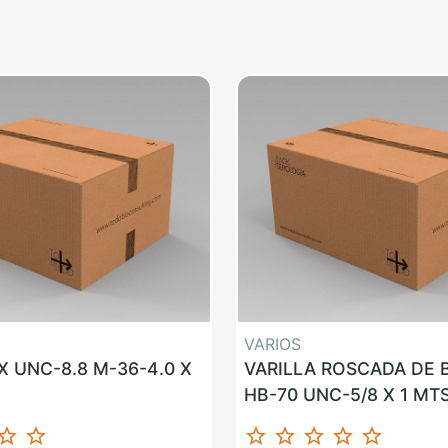
VARIOS
 UNC-8.8 M-36-4.0 X
VARILLA ROSCADA DE
HB-70 UNC-5/8 X 1 MT
ar_border
star_border
star_border
star_border
star_border
star_border
star_border