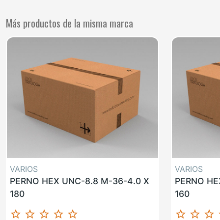
Más productos de la misma marca
VARIOS
VARIOS
PERNO HEX UNC-8.8 M-36-4.0 X
PERNO HEX
180
160
star_border
star_border
star_border
star_border
star_border
star_border
star_border
star_border
st