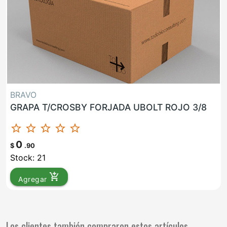
BRAVO
GRAPA T/CROSBY FORJADA UBOLT ROJO 3/8
star_border
star_border
star_border
star_border
star_border
0
$
.90
Stock: 21
add_shopping_cart
Agregar
Los clientes también compraron estos artículos