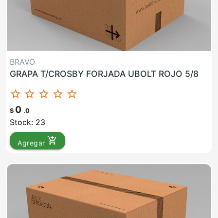
BRAVO
GRAPA T/CROSBY FORJADA UBOLT ROJO 5/8
star_border
star_border
star_border
star_border
star_border
0
$
.0
Stock: 23
add_shopping_cart
Agregar