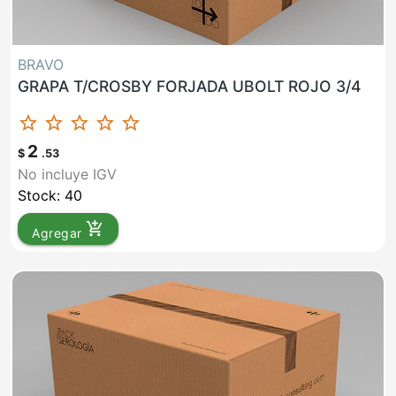
BRAVO
GRAPA T/CROSBY FORJADA UBOLT ROJO 3/4
star_border
star_border
star_border
star_border
star_border
2
$
.53
No incluye IGV
Stock: 40
add_shopping_cart
Agregar