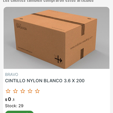
BRAVO
CINTILLO NYLON BLANCO 3.6 X 200
star_border
star_border
star_border
star_border
star_border
0
$
.1
Stock: 29