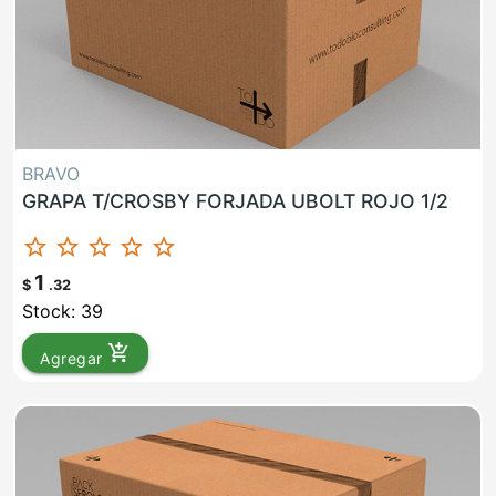
BRAVO
GRAPA T/CROSBY FORJADA UBOLT ROJO 1/2
star_border
star_border
star_border
star_border
star_border
1
$
.32
Stock: 39
add_shopping_cart
Agregar