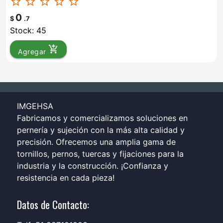
star_border
star_border
star_border
star_border
star_border
0
$
.7
Stock: 45
add_shopping_cart
Agregar
IMGEHSA
Fabricamos y comercializamos soluciones en
pernería y sujeción con la más alta calidad y
precisión. Ofrecemos una amplia gama de
tornillos, pernos, tuercas y fijaciones para la
industria y la construcción. ¡Confianza y
resistencia en cada pieza!
Datos de Contacto: