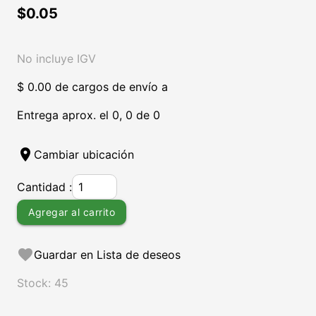
$0.05
No incluye IGV
$ 0.00 de cargos de envío a
Entrega aprox. el 0, 0 de 0
location_on
Cambiar ubicación
Cantidad :
Agregar al carrito
favorite
Guardar en Lista de deseos
Stock: 45