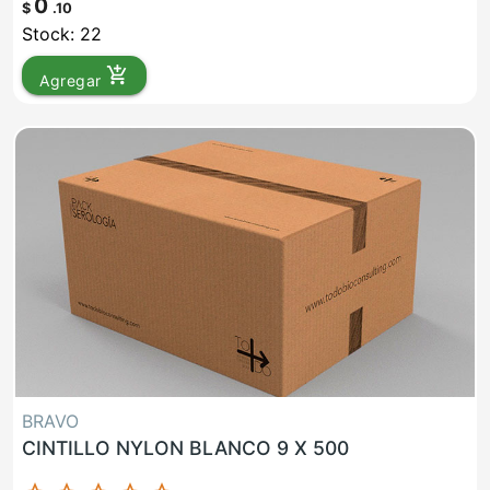
0
$
.10
Stock: 22
add_shopping_cart
Agregar
BRAVO
CINTILLO NYLON BLANCO 9 X 500