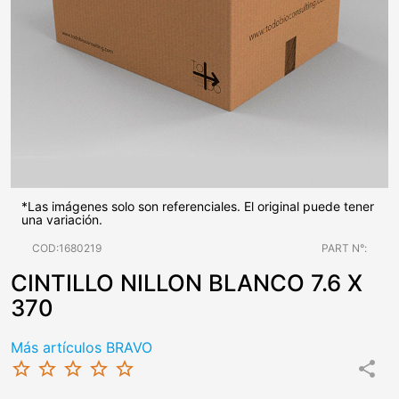
*Las imágenes solo son referenciales. El original puede tener
una variación.
COD:1680219
PART N°:
CINTILLO NILLON BLANCO 7.6 X
370
Más artículos BRAVO
star_border
star_border
star_border
star_border
star_border
share