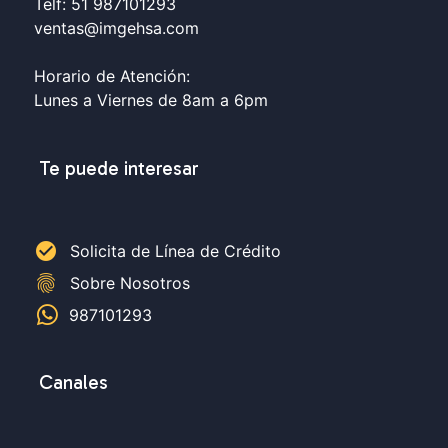
Telf: 51 987101293
ventas@imgehsa.com
Horario de Atención:
Lunes a Viernes de 8am a 6pm
Te puede interesar
check_circle
Solicita de Línea de Crédito
fingerprint
Sobre Nosotros
987101293
Canales