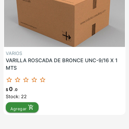
VARIOS
VARILLA ROSCADA DE BRONCE UNC-9/16 X 1
MTS
star_border
star_border
star_border
star_border
star_border
0
$
.0
Stock: 22
add_shopping_cart
Agregar