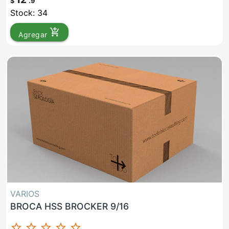
$
.9
Stock: 34
add_shopping_cart
Agregar
VARIOS
BROCA HSS BROCKER 9/16
star_border
star_border
star_border
star_border
star_border