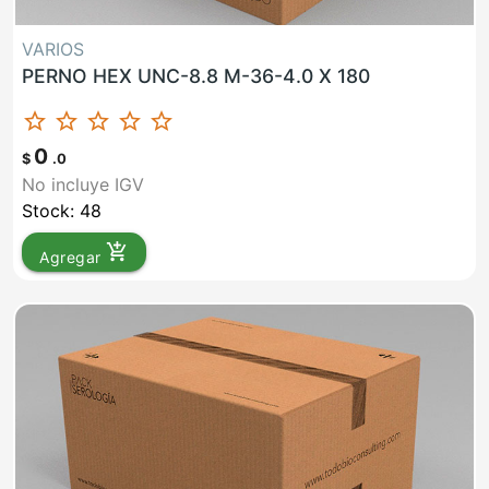
VARIOS
PERNO HEX UNC-8.8 M-36-4.0 X 180
star_border
star_border
star_border
star_border
star_border
0
$
.0
No incluye IGV
Stock: 48
add_shopping_cart
Agregar