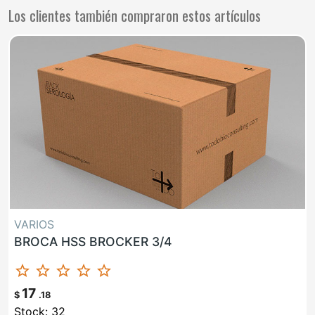
Los clientes también compraron estos artículos
VARIOS
BROCA HSS BROCKER 3/4
star_border
star_border
star_border
star_border
star_border
17
$
.18
Stock: 32