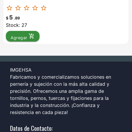
star_border
star_border
star_border
star_border
star_border
5
$
.89
Stock: 27
add_shopping_cart
Agregar
IMGEHSA
Fabricamos y comercializamos soluciones en
pernería y sujeción con la más alta calidad y
precisión. Ofrecemos una amplia gama de
tornillos, pernos, tuercas y fijaciones para la
industria y la construcción. ¡Confianza y
resistencia en cada pieza!
Datos de Contacto: