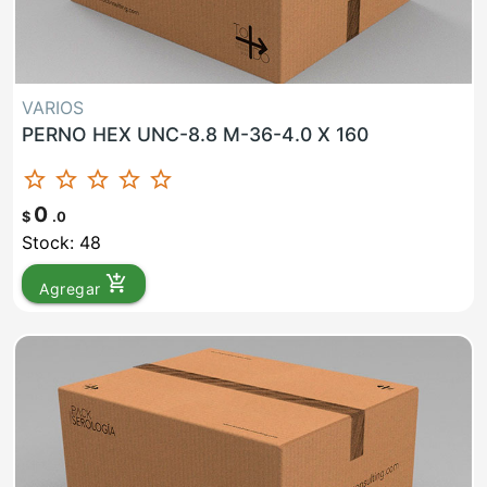
VARIOS
PERNO HEX UNC-8.8 M-36-4.0 X 160
star_border
star_border
star_border
star_border
star_border
0
$
.0
Stock: 48
add_shopping_cart
Agregar