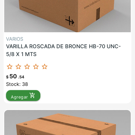
VARIOS
VARILLA ROSCADA DE BRONCE HB-70 UNC-
5/8 X 1 MTS
star_border
star_border
star_border
star_border
star_border
50
$
.54
Stock: 38
add_shopping_cart
Agregar