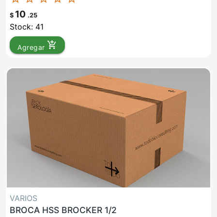
10
$
.25
Stock: 41
add_shopping_cart
Agregar
VARIOS
BROCA HSS BROCKER 1/2