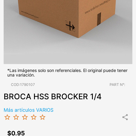
*Las imágenes solo son referenciales. El original puede tener
una variación.
COD:1790107
PART N°:
BROCA HSS BROCKER 1/4
Más artículos VARIOS
star_border
star_border
star_border
star_border
star_border
share
$0.95