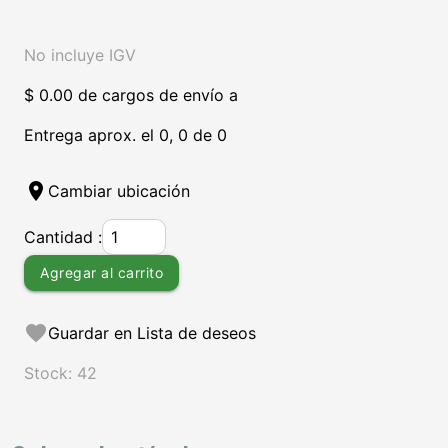
No incluye IGV
$ 0.00 de cargos de envío a
Entrega aprox. el 0, 0 de 0
location_on
Cambiar ubicación
Cantidad :
Agregar al carrito
favorite
Guardar en Lista de deseos
Stock: 42