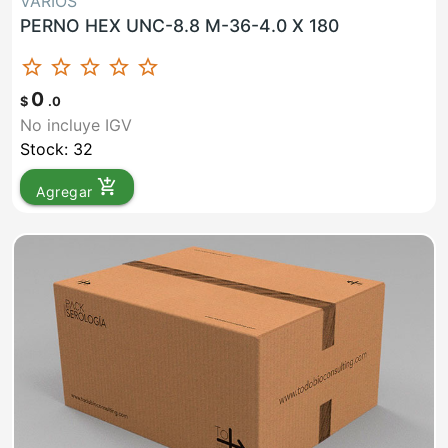
VARIOS
PERNO HEX UNC-8.8 M-36-4.0 X 180
star_border
star_border
star_border
star_border
star_border
0
$
.0
No incluye IGV
Stock: 32
add_shopping_cart
Agregar