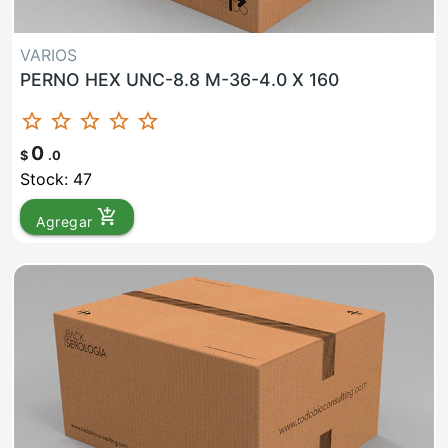
VARIOS
PERNO HEX UNC-8.8 M-36-4.0 X 160
star_border
star_border
star_border
star_border
star_border
0
$
.0
Stock: 47
add_shopping_cart
Agregar