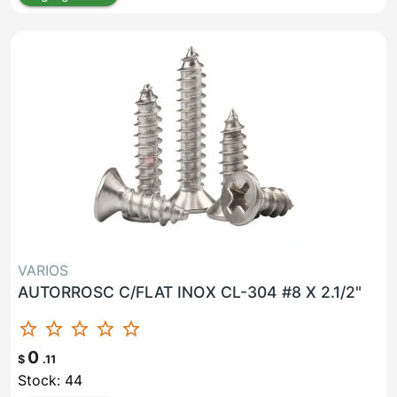
VARIOS
AUTORROSC C/FLAT INOX CL-304 #8 X 2.1/2"
star_border
star_border
star_border
star_border
star_border
0
$
.11
Stock: 44