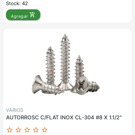
Stock: 42
add_shopping_cart
Agregar
VARIOS
AUTORROSC C/FLAT INOX CL-304 #8 X 1.1/2"
star_border
star_border
star_border
star_border
star_border