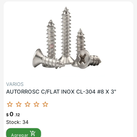
VARIOS
AUTORROSC C/FLAT INOX CL-304 #8 X 3"
star_border
star_border
star_border
star_border
star_border
0
$
.12
Stock: 34
add_shopping_cart
Agregar