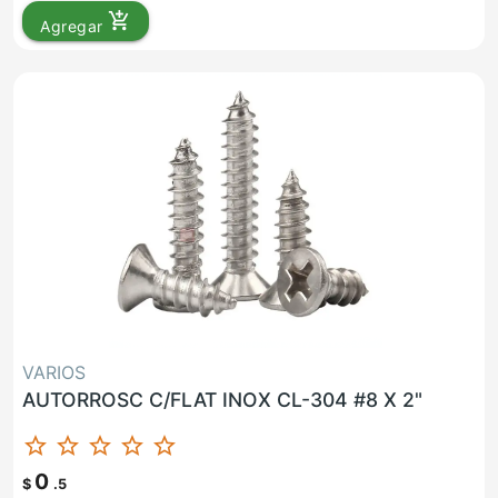
add_shopping_cart
Agregar
VARIOS
AUTORROSC C/FLAT INOX CL-304 #8 X 2"
star_border
star_border
star_border
star_border
star_border
0
$
.5