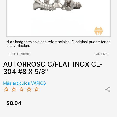
*Las imágenes solo son referenciales. El original puede tener
una variación.
COD:0690302
PART N°:
AUTORROSC C/FLAT INOX CL-
304 #8 X 5/8"
Más artículos VARIOS
star_border
star_border
star_border
star_border
star_border
share
$0.04