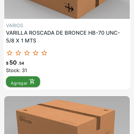
VARIOS
VARILLA ROSCADA DE BRONCE HB-70 UNC-
5/8 X 1 MTS
star_border
star_border
star_border
star_border
star_border
50
$
.54
Stock: 31
add_shopping_cart
Agregar