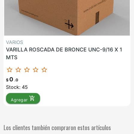
VARIOS
VARILLA ROSCADA DE BRONCE UNC-9/16 X 1
MTS
star_border
star_border
star_border
star_border
star_border
0
$
.0
Stock: 45
add_shopping_cart
Agregar
Los clientes también compraron estos artículos