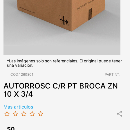
*Las imágenes solo son referenciales. El original puede tener
una variación.
COD:1260801
PART N°:
AUTORROSC C/R PT BROCA ZN
10 X 3/4
Más artículos
star_border
star_border
star_border
star_border
star_border
share
$0