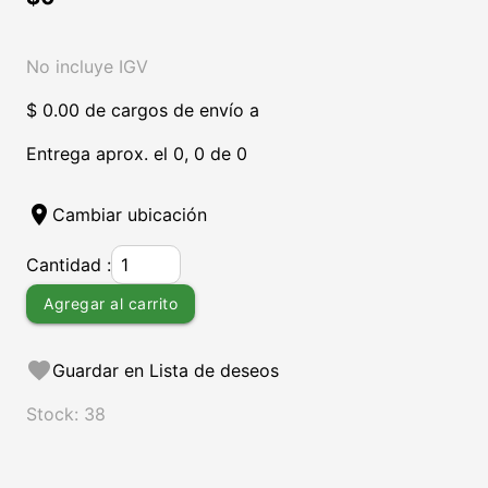
No incluye IGV
$ 0.00 de cargos de envío a
Entrega aprox. el 0, 0 de 0
location_on
Cambiar ubicación
Cantidad :
Agregar al carrito
favorite
Guardar en Lista de deseos
Stock: 38