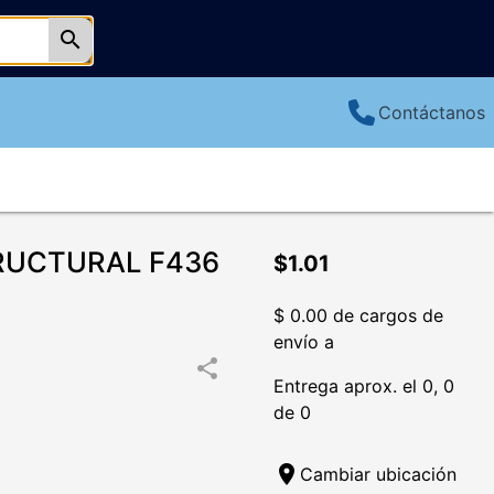
search
Contáctanos
RUCTURAL F436
$1.01
$ 0.00 de cargos de
envío a
share
Entrega aprox. el 0, 0
de 0
location_on
Cambiar ubicación