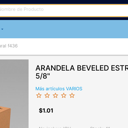
arrow_drop_down
ural f436
ARANDELA BEVELED EST
5/8"
Más artículos VARIOS
star_border
star_border
star_border
star_border
star_border
$1.01