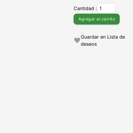
Cantidad :
Agregar al carrito
Guardar en Lista de
favorite
deseos