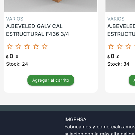
VARIOS
VARIOS
A.BEVELED GALV CAL
A.BEVELE
ESTRUCTURAL F436 3/4
ESTRUCTU
star_border
star_border
star_border
star_border
star_border
star_border
star_border
star_border
st
0
0
$
.0
$
.0
Stock: 24
Stock: 34
Agregar
al carrito
IMGEHSA
Fabricamos y comercializamos 
sujeción con la más alta calid