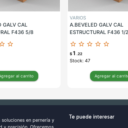
VARIOS
D GALV CAL
A.BEVELED GALV CAL
RAL F436 5/8
ESTRUCTURAL F436 1/
ar_border
star_border
star_border
star_border
star_border
star_border
star_border
1
$
.22
Stock: 47
Agregar
al carrito
Agregar
al carrit
Te puede interesar
soluciones en pernería y
ad y precisión. Ofrecemos