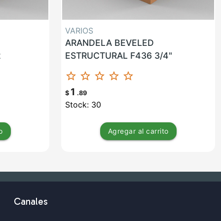
VARIOS
ARANDELA BEVELED
2
ESTRUCTURAL F436 3/4"
star_border
star_border
star_border
star_border
star_border
1
$
.89
Stock: 30
o
Agregar
al carrito
Canales