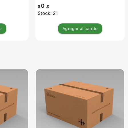
0
$
.0
Stock: 21
o
Agregar
al carrito