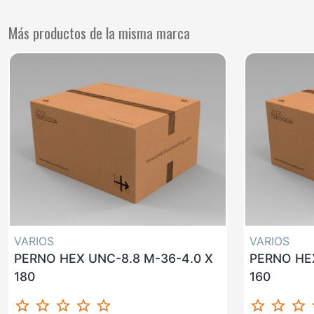
Más productos de la misma marca
VARIOS
VARIOS
PERNO HEX UNC-8.8 M-36-4.0 X
PERNO HEX
180
160
star_border
star_border
star_border
star_border
star_border
star_border
star_border
star_border
st