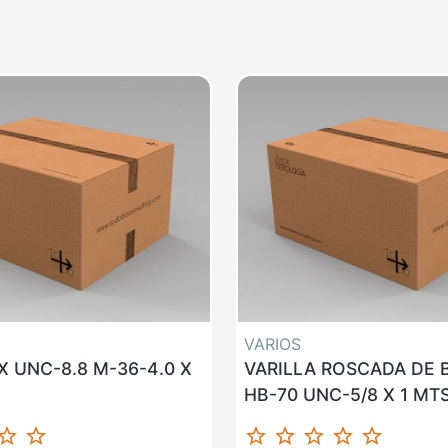
VARIOS
 UNC-8.8 M-36-4.0 X
VARILLA ROSCADA DE
HB-70 UNC-5/8 X 1 MT
ar_border
star_border
star_border
star_border
star_border
star_border
star_border