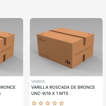
VARIOS
 BRONCE
VARILLA ROSCADA DE BRONCE
S
UNC-9/16 X 1 MTS
star_border
star_border
star_border
star_border
star_border