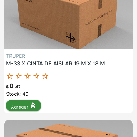
TRUPER
M-33 X CINTA DE AISLAR 19 M X 18 M
star_border
star_border
star_border
star_border
star_border
0
$
.67
Stock: 49
add_shopping_cart
Agregar