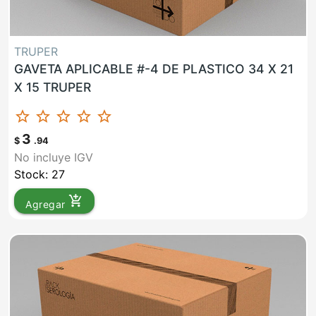
TRUPER
GAVETA APLICABLE #-4 DE PLASTICO 34 X 21
X 15 TRUPER
star_border
star_border
star_border
star_border
star_border
3
$
.94
No incluye IGV
Stock: 27
add_shopping_cart
Agregar