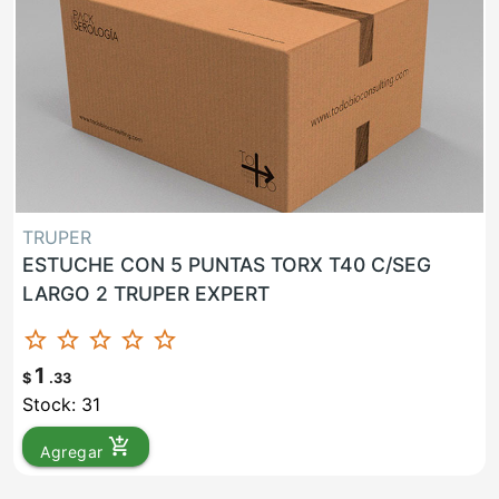
TRUPER
ESTUCHE CON 5 PUNTAS TORX T40 C/SEG
LARGO 2 TRUPER EXPERT
star_border
star_border
star_border
star_border
star_border
1
$
.33
Stock: 31
add_shopping_cart
Agregar