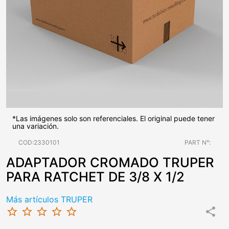
*Las imágenes solo son referenciales. El original puede tener
una variación.
COD:2330101
PART N°:
ADAPTADOR CROMADO TRUPER
PARA RATCHET DE 3/8 X 1/2
Más artículos TRUPER
star_border
star_border
star_border
star_border
star_border
share