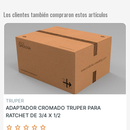
Los clientes también compraron estos artículos
TRUPER
ADAPTADOR CROMADO TRUPER PARA
RATCHET DE 3/4 X 1/2
star_border
star_border
star_border
star_border
star_border