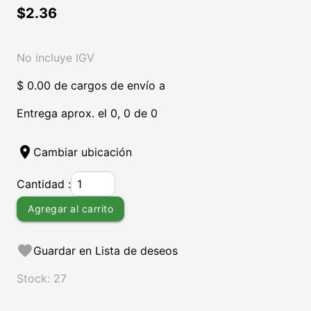
$2.36
No incluye IGV
$ 0.00 de cargos de envío a
Entrega aprox. el 0, 0 de 0
location_on
Cambiar ubicación
Cantidad :
Agregar al carrito
favorite
Guardar en Lista de deseos
Stock: 27