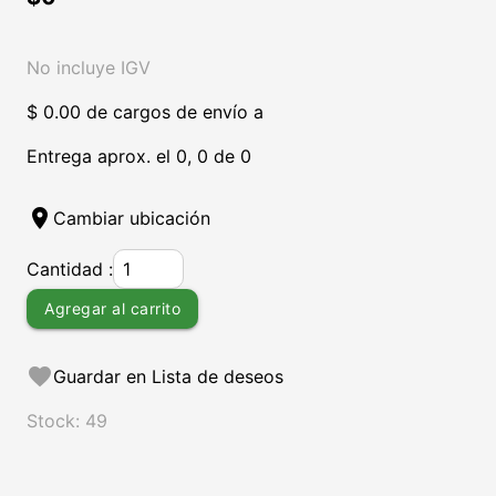
No incluye IGV
$ 0.00 de cargos de envío a
Entrega aprox. el 0, 0 de 0
location_on
Cambiar ubicación
Cantidad :
Agregar al carrito
favorite
Guardar en Lista de deseos
Stock: 49